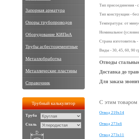
Тип присоединения - с
Запорная арматура
Тип конструкции - бе
Опоры трубопроводов
Температура: от мину
Номинальное (условное
Оборудование КИПиА
Страна изготовитель -
Трубы асбестоцементные
Виды - 30, 45, 60, 90 
Металлобработка
Отводы стальные 
Металлические пластины
Доставка до тра
Для заказа звонит
Справочник
С этим товаром
Трубный калькулятор
Отвод 219х14
Труба
Отвод 273х6
Сталь
Отвод 273х11