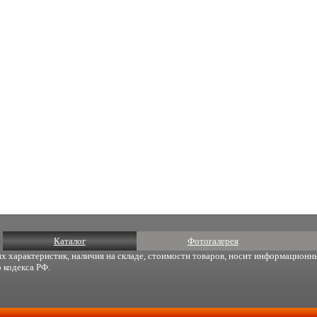
Каталог
Фотогалерея
х характеристик, наличия на складе, стоимости товаров, носит информационны
 кодекса РФ.