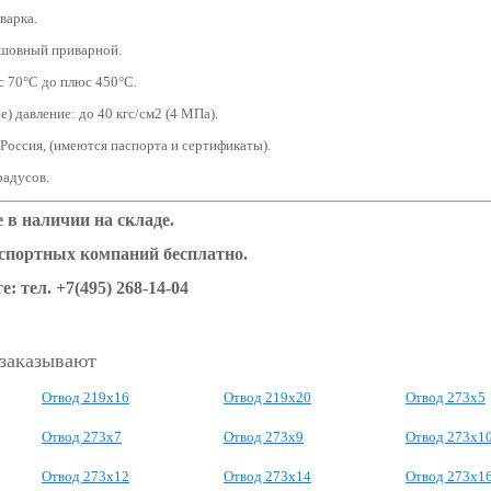
варка.
сшовный приварной.
с 70°С до плюс 450°С.
) давление: до 40 кгс/см2 (4 МПа).
 Россия, (имеются паспорта и сертификаты).
градусов.
в наличии на складе.
нспортных компаний бесплатно.
е: тел.
+7(495) 268-14-04
 заказывают
Отвод 219х16
Отвод 219х20
Отвод 273х5
Отвод 273х7
Отвод 273х9
Отвод 273х1
Отвод 273х12
Отвод 273х14
Отвод 273х1