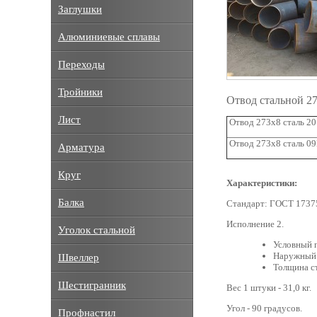
Заглушки
Алюминиевые сплавы
Переходы
Тройники
Отвод стальной 2
Лист
Отвод 273х8 сталь 20
Отвод 273х8 сталь 0
Арматура
Круг
Характеристики:
Балка
Стандарт: ГОСТ 1737
Исполнение 2.
Уголок стальной
Условный 
Наружный 
Швеллер
Толщина ст
Шестигранник
Вес 1 штуки - 31,0 кг.
Угол - 90 градусов.
Профнастил