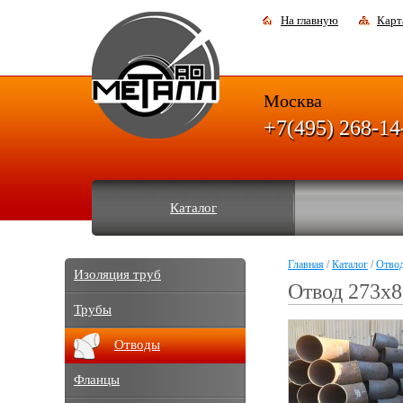
На главную
Карт
Москва
+7(495) 268-14
Каталог
Главная
/
Каталог
/
Отво
Изоляция труб
Отвод 273х8
Трубы
Отводы
Фланцы