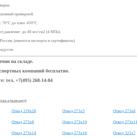
варка.
сшовный приварной.
с 70°С до плюс 450°С.
) давление: до 40 кгс/см2 (4 МПа).
 Россия, (имеются паспорта и сертификаты).
градусов.
чии на складе.
нспортных компаний бесплатно.
е: тел.
+7(495) 268-14-04
 заказывают
Отвод 219х20
Отвод 273х5
Отвод 273х6
Отвод 273х8
Отвод 273х10
Отвод 273х1
Отвод 273х14
Отвод 273х16
Отвод 325х7