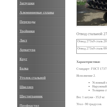
Заглушки
Алюминиевые сплавы
Переходы
Тройники
Отвод стальной 2
Лист
Отвод 273х9 сталь 20
Отвод 273х9 сталь 0
Арматура
Круг
Характеристики:
Балка
Стандарт: ГОСТ 1737
Исполнение 2.
Уголок стальной
Условный 
Наружный 
Швеллер
Толщина ст
Шестигранник
Вес 1 штуки - 35,0 кг.
Угол - 90 градусов.
Профнастил