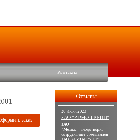
Контакты
Отзывы
2001
20 Июня 2023
ЗАО "АРМО-ГРУПП"
Оформить заказ
ЗАО
"Металл"
плодотворно
сотрудничает с компанией
ЗАО "АРМО-ГРУПП" с