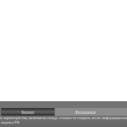
Каталог
Фотогалерея
х характеристик, наличия на складе, стоимости товаров, носит информационны
 кодекса РФ.