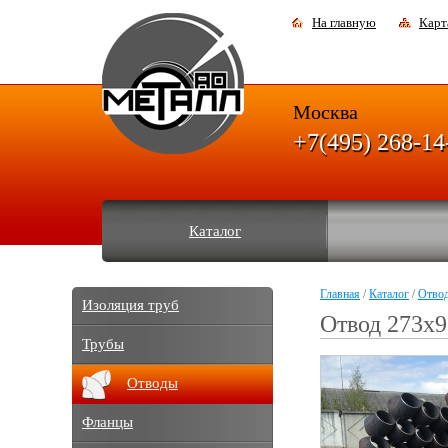
На главную
Карт
Москва
+7(495) 268-14
Каталог
Главная
/
Каталог
/
Отво
Изоляция труб
Отвод 273х9
Трубы
Отводы
Фланцы