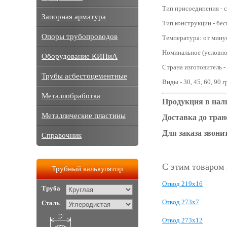
Тип присоединения - с
Запорная арматура
Тип конструкции - бе
Опоры трубопроводов
Температура: от мину
Номинальное (условное
Оборудование КИПиА
Страна изготовитель -
Трубы асбестоцементные
Виды - 30, 45, 60, 90 
Металлобработка
Продукция в нали
Металлические пластины
Доставка до тра
Для заказа звонит
Справочник
С этим товаром
Трубный калькулятор
Отвод 219х16
Труба
Отвод 273х7
Сталь
Отвод 273х12