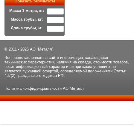
Масса 1 метра, кг:
Масса трубы, кг:
Длина трубы, м:
© 2011 - 2026 АО “Металл”
Вся представленная на сайте информация, касающаяся
технических характеристик, наличия на складе, стоимости товаров,
носит информационный характер и ни при каких условиях не
является публичной офертой, определяемой положениями Статьи
437(2) Гражданского кодекса РФ.
Политика конфиденциальности
АО Металл
Данный сайт использует файлы cookie и прочие похожие
ОК
технологии. В том числе, мы обрабатываем Ваш IP-адрес для