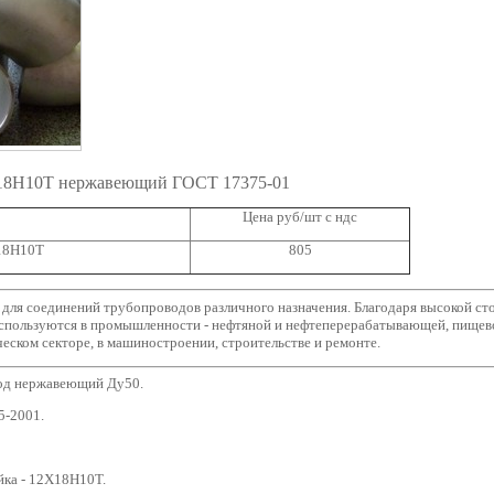
Х18Н10Т нержавеющий ГОСТ 17375-01
Цена руб/шт с ндс
18Н10Т
805
ля соединений трубопроводов различного назначения. Благодаря высокой стой
спользуются в промышленности - нефтяной и нефтеперерабатывающей, пищево
еском секторе, в машиностроении, строительстве и ремонте.
д нержавеющий Ду50.
5-2001.
йка - 12Х18Н10Т.