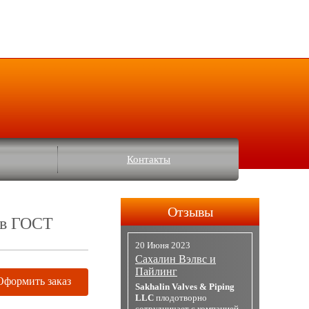
Контакты
Отзывы
ов ГОСТ
20 Июня 2023
Сахалин Вэлвс и
Пайлинг
Оформить заказ
Sakhalin Valves & Piping
LLC
плодотворно
сотрудничает с компанией