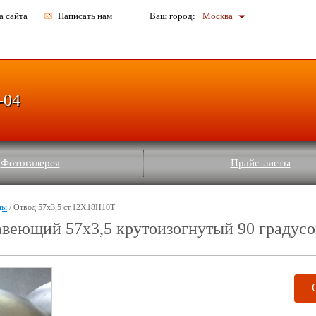
а сайта
Написать нам
Ваш город:
Москва
-04
Фотогалерея
Прайс-листы
ды
/ Отвод 57х3,5 ст.12Х18Н10Т
авеющий 57х3,5 крутоизогнутый 90 градус