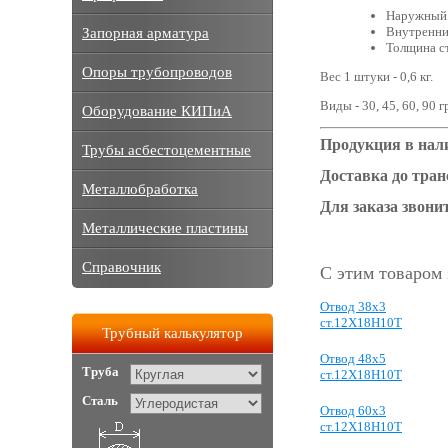
Наружный 
Внутренний
Запорная арматура
Толщина ст
Опоры трубопроводов
Вес 1 штуки - 0,6 кг.
Виды - 30, 45, 60, 90 
Оборудование КИПиА
Продукция в нал
Трубы асбестоцементные
Доставка до тра
Металлобработка
Для заказа звонит
Металлические пластины
Справочник
С этим товаром
Отвод 38х3
ст.12Х18Н10Т
Трубный калькулятор
Отвод 48х5
Труба
ст.12Х18Н10Т
Сталь
Отвод 60х3
ст.12Х18Н10Т