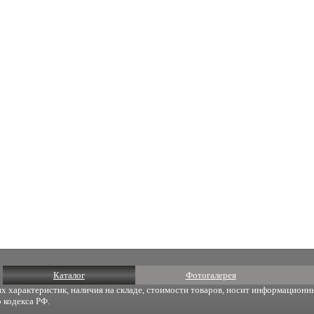
Каталог
Фотогалерея
х характеристик, наличия на складе, стоимости товаров, носит информационны
 кодекса РФ.