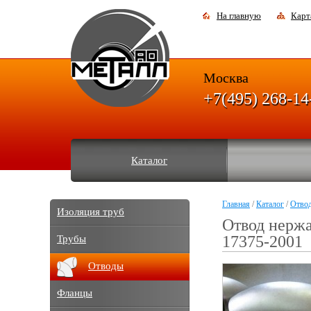
На главную
Карт
Москва
+7(495) 268-14
Каталог
Главная
/
Каталог
/
Отво
Изоляция труб
Отвод нерж
17375-2001
Трубы
Отводы
Фланцы