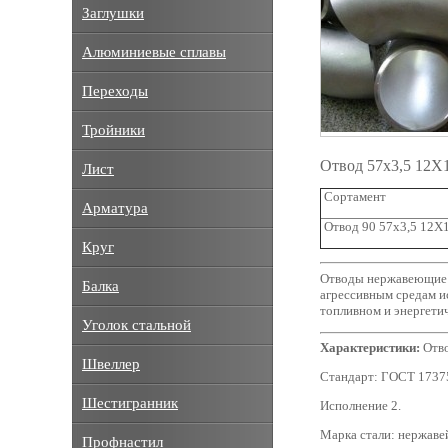
Заглушки
Алюминиевые сплавы
Переходы
Тройники
Отвод 57х3,5 12
Лист
Сортамент
Арматура
Отвод 90 57х3,5 12Х
Круг
Отводы нержавеющие д
Балка
агрессивным средам и
топливном и энергетич
Уголок стальной
Характеристики:
Отво
Швеллер
Стандарт: ГОСТ 1737
Шестигранник
Исполнение 2.
Марка стали: нержаве
Профнастил