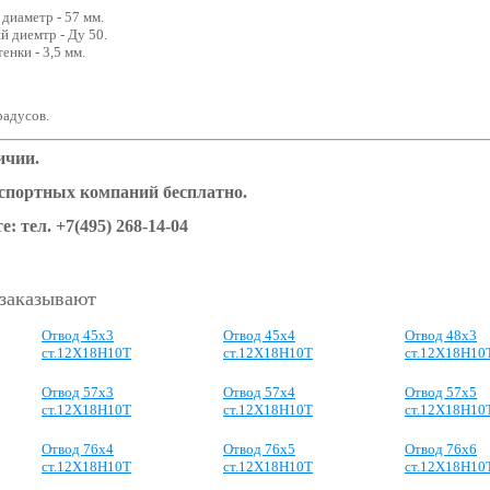
диаметр - 57 мм.
 диемтр - Ду 50.
енки - 3,5 мм.
градусов.
ичии.
нспортных компаний бесплатно.
е: тел.
+7(495) 268-14-04
 заказывают
Отвод 45х3
Отвод 45х4
Отвод 48х3
ст.12Х18Н10Т
ст.12Х18Н10Т
ст.12Х18Н10
Отвод 57х3
Отвод 57х4
Отвод 57х5
ст.12Х18Н10Т
ст.12Х18Н10Т
ст.12Х18Н10
Отвод 76х4
Отвод 76х5
Отвод 76х6
ст.12Х18Н10Т
ст.12Х18Н10Т
ст.12Х18Н10