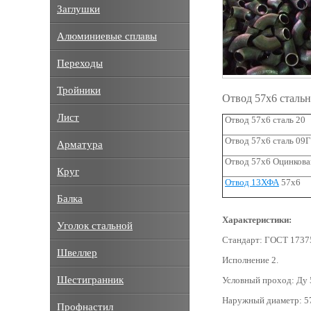
Заглушки
Алюминиевые сплавы
Переходы
Тройники
Отвод 57х6 сталь
Лист
Отвод 57х6 сталь 20
Отвод 57х6 сталь 09
Арматура
Отвод 57х6 Оцинков
Круг
Отвод 13ХФА
57х6
Балка
Характеристики:
Уголок стальной
Стандарт: ГОСТ 1737
Швеллер
Исполнение 2.
Шестигранник
Условный проход: Ду 
Наружный диаметр: 5
Профнастил