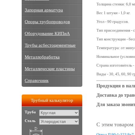
Толщина стенки: 6,0 м
Запорная арматура
Вес 1 штуки - 1,0 кг.
Опоры трубопроводов
Угол - 90 градусов.
Тип присоединения - с
Оборудование КИПиА
Тип конструкции - бе
Трубы асбестоцементные
Температура: от мину
Номинальное (условное
Металлобработка
Страна изготовитель -
Металлические пластины
Виды - 30, 45, 60, 90 
Справочник
Продукция в нали
Доставка до тра
Трубный калькулятор
Для заказа звонит
Труба
Сталь
С этим товаром
Отвод П 90-1-323,9x7,