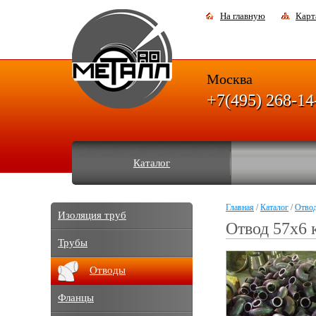
На главную
Карт
Москва
+7(495) 268-14
Каталог
Главная
/
Каталог
/
Отво
Изоляция труб
Отвод 57х6 
Трубы
Отводы
Фланцы