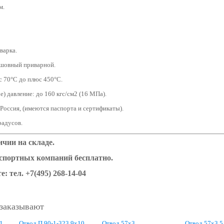
м.
варка.
сшовный приварной.
с 70°С до плюс 450°С.
) давление: до 160 кгс/см2 (16 МПа).
 Россия, (имеются паспорта и сертификаты).
градусов.
чии на складе.
нспортных компаний бесплатно.
е: тел. +7(495) 268-14-04
 заказывают
1
Отвод П 90-1-323,9x10
Отвод 57х3
Отвод 57х3,5