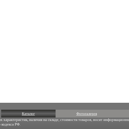
Каталог
Фотогалерея
х характеристик, наличия на складе, стоимости товаров, носит информационны
 кодекса РФ.