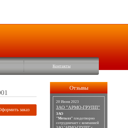
Контакты
Отзывы
001
20 Июня 2023
ЗАО "АРМО-ГРУПП"
Оформить заказ
ЗАО
"Металл"
плодотворно
сотрудничает с компанией
ЗАО "АРМО-ГРУПП" с