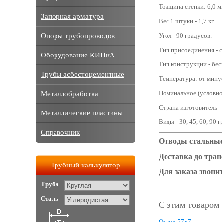
Толщина стенки: 6,0 м
Запорная арматура
Вес 1 штуки - 1,7 кг.
Опоры трубопроводов
Угол - 90 градусов.
Тип присоединения - с
Оборудование КИПиА
Тип конструкции - бе
Трубы асбестоцементные
Температура: от мину
Номинальное (условное
Металлобработка
Страна изготовитель -
Металлические пластины
Виды - 30, 45, 60, 90 
Справочник
Отводы стальные 
Доставка до тра
Трубный калькулятор
Для заказа звонит
Труба
Сталь
С этим товаром
Отвод 57х7