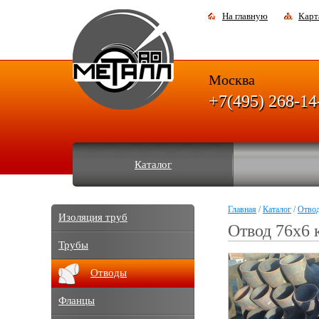
На главную
Карт
Москва
+7(495) 268-14
Каталог
Главная
/
Каталог
/
Отво
Изоляция труб
Отвод 76х6 
Трубы
Отводы
Фланцы