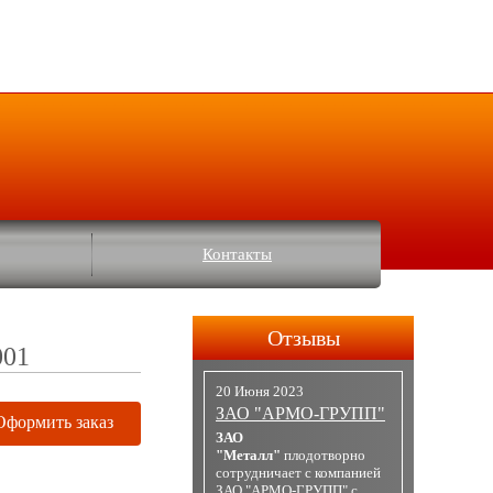
Контакты
Отзывы
001
20 Июня 2023
ЗАО "АРМО-ГРУПП"
Оформить заказ
ЗАО
"Металл"
плодотворно
сотрудничает с компанией
ЗАО "АРМО-ГРУПП" с