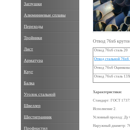
Заглушки
Алюминиевые сплавы
Переходы
Тройники
Отвод 76х6 круто
Лист
Отвод 76х6 сталь 20
Отвод стальной 76х6
Арматура
Отвод 76х6 Оцинков
Круг
Отвод 76х6 сталь 13
Балка
Характеристики:
Уголок стальной
Стандарт: ГОСТ 1737
Швеллер
Исполнение 2.
Шестигранник
Условный проход: Ду 
Наружный диаметр: 7
Профнастил