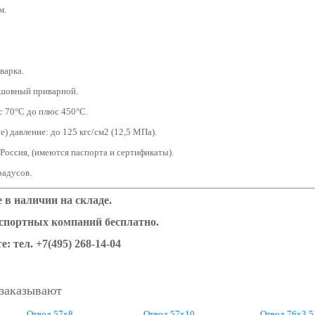
м.
варка.
сшовный приварной.
с 70°С до плюс 450°С.
) давление: до 125 кгс/см2 (12,5 МПа).
 Россия, (имеются паспорта и сертификаты).
градусов.
в наличии на складе.
нспортных компаний бесплатно.
е: тел. +7(495) 268-14-04
 заказывают
Отвод 57х8
Отвод 57х10
Отвод 76х3,5