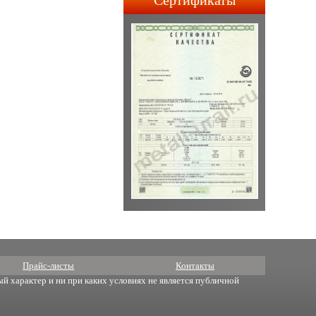
Сертификаты
строительства АПЛ 4-го и
5-го поколений.
Прайс-листы
Контакты
й характер и ни при каких условиях не является публичной