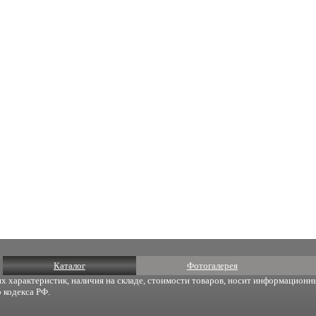
Каталог
Фотогалерея
х характеристик, наличия на складе, стоимости товаров, носит информационны
 кодекса РФ.