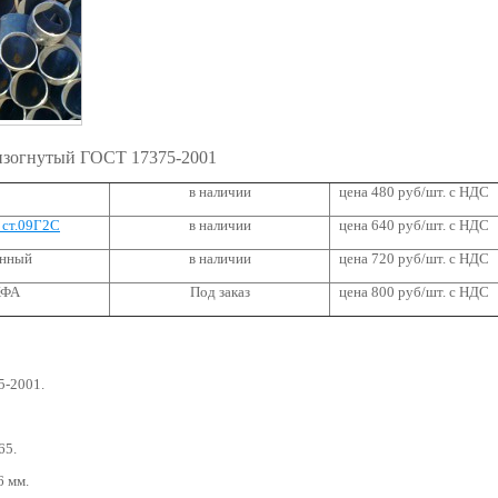
изогнутый ГОСТ 17375-2001
в наличии
цена 480 руб/шт.
с НДС
 ст.09Г2С
в наличии
цена 640 руб/шт.
с НДС
анный
в наличии
цена 720 руб/шт.
с НДС
ХФА
Под заказ
цена 800 руб/шт.
с НДС
5-2001.
65.
6 мм.