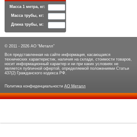
Масса 1 метра, кг:
Масса трубы, кг:
Длина трубы, м:
© 2011 - 2026 АО “Металл”
Вся представленная на сайте информация, касающаяся
технических характеристик, наличия на складе, стоимости товаров,
носит информационный характер и ни при каких условиях не
является публичной офертой, определяемой положениями Статьи
437(2) Гражданского кодекса РФ.
Политика конфиденциальности
АО Металл
Данный сайт использует файлы cookie и прочие похожие
ОК
технологии. В том числе, мы обрабатываем Ваш IP-адрес для
определения региона местоположения. Используя данный сайт,