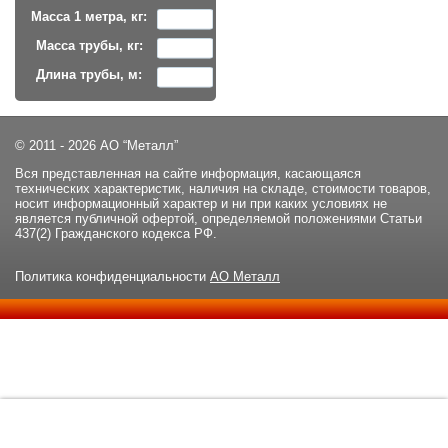
Масса 1 метра, кг:
Масса трубы, кг:
Длина трубы, м:
© 2011 - 2026 АО “Металл”
Вся представленная на сайте информация, касающаяся
технических характеристик, наличия на складе, стоимости товаров,
носит информационный характер и ни при каких условиях не
является публичной офертой, определяемой положениями Статьи
437(2) Гражданского кодекса РФ.
Политика конфиденциальности
АО Металл
Данный сайт использует файлы cookie и прочие похожие
ОК
технологии. В том числе, мы обрабатываем Ваш IP-адрес для
определения региона местоположения. Используя данный сайт,