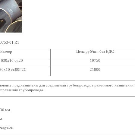
0753-01 R1
Размер
Цена руб/шт. без НДС
 630х10 ст.20
19750
30х10 ст.09Г2С
21000
овные предназначены для соединений трубопроводов различного назначения.
аправления трубопровода.
30 мм.
м.
градусов.