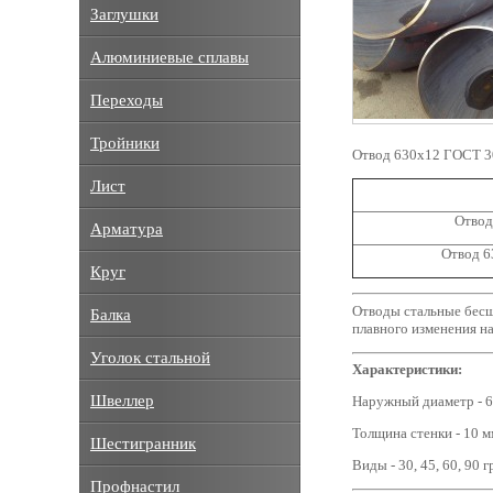
Заглушки
Алюминиевые сплавы
Переходы
Тройники
Отвод 630х12 ГОСТ 3
Лист
Отвод
Арматура
Отвод 6
Круг
Отводы стальные бесш
Балка
плавного изменения н
Уголок стальной
Характеристики:
Швеллер
Наружный диаметр - 6
Толщина стенки - 10 м
Шестигранник
Виды - 30, 45, 60, 90 
Профнастил