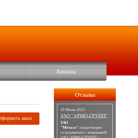
Контакты
Отзывы
20 Июня 2023
ЗАО "АРМО-ГРУПП"
Оформить заказ
ЗАО
"Металл"
плодотворно
сотрудничает с компанией
ЗАО "АРМО-ГРУПП" с