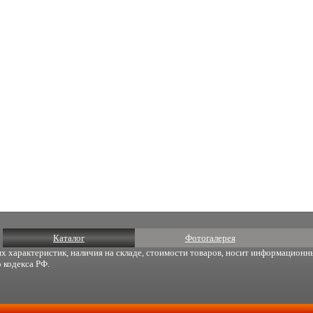
Каталог
Фотогалерея
х характеристик, наличия на складе, стоимости товаров, носит информационны
 кодекса РФ.