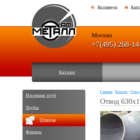
На главную
Карт
Москва
+7(495) 268-14
Каталог
Главная
/
Каталог
/
Отво
Изоляция труб
Отвод 630х
Трубы
Отводы
Фланцы