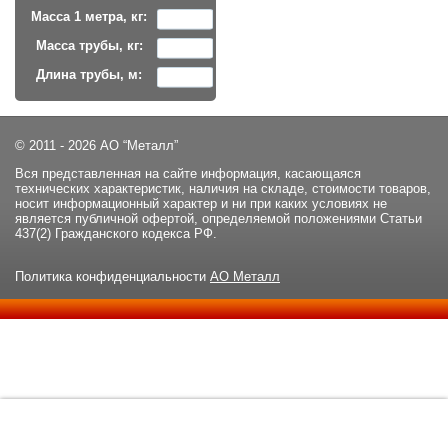
Масса 1 метра, кг:
Масса трубы, кг:
Длина трубы, м:
© 2011 - 2026 АО “Металл”
Вся представленная на сайте информация, касающаяся
технических характеристик, наличия на складе, стоимости товаров,
носит информационный характер и ни при каких условиях не
является публичной офертой, определяемой положениями Статьи
437(2) Гражданского кодекса РФ.
Политика конфиденциальности
АО Металл
Данный сайт использует файлы cookie и прочие похожие
ОК
технологии. В том числе, мы обрабатываем Ваш IP-адрес для
определения региона местоположения. Используя данный сайт,