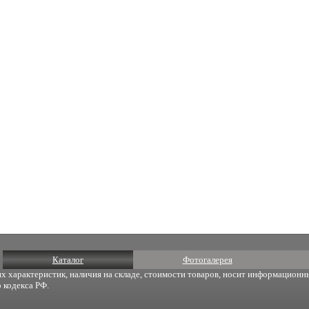
Каталог
Фотогалерея
х характеристик, наличия на складе, стоимости товаров, носит информационны
 кодекса РФ.