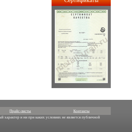
Сертификаты
строительства АПЛ 4-го и
5-го поколений.
Прайс-листы
Контакты
й характер и ни при каких условиях не является публичной