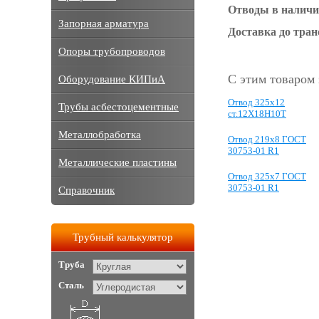
Отводы в наличи
Запорная арматура
Доставка до тра
Опоры трубопроводов
С этим товаром
Оборудование КИПиА
Отвод 325х12
Трубы асбестоцементные
ст.12Х18Н10Т
Металлобработка
Отвод 219х8 ГОСТ
30753-01 R1
Металлические пластины
Отвод 325x7 ГОСТ
30753-01 R1
Справочник
Трубный калькулятор
Труба
Сталь