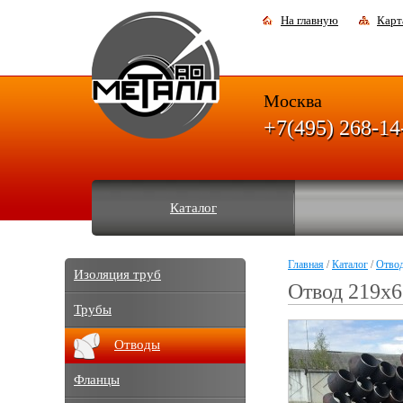
На главную
Карт
Москва
+7(495) 268-14
Каталог
Главная
/
Каталог
/
Отво
Изоляция труб
Отвод 219х
Трубы
Отводы
Фланцы