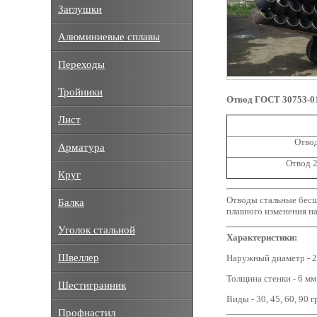
Заглушки
Алюминиевые сплавы
Переходы
Тройники
Отвод ГОСТ 30753-01
Лист
Отвод
Арматура
Отвод 
Круг
Отводы стальные бесш
Балка
плавного изменения н
Уголок стальной
Характеристики:
Швеллер
Наружный диаметр - 2
Толщина стенки - 6 мм
Шестигранник
Виды - 30, 45, 60, 90 
Профнастил