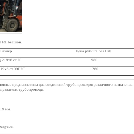
 R1 бесшов.
Размер
Цена руб/шт. без НДС
 219х6 ст.20
980
219х6 ст.09Г2С
1260
овные предназначены для соединений трубопроводов различного назначения.
аправления трубопровода.
19 мм.
.
градусов.