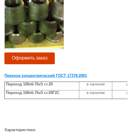
Оформить заказ
Переход концентрический ГОСТ 17378-2001
Переход 108х6-76х5 ст.20
в наличии
цен
Переход 108х6-76х5 ст.09Г2С
в наличии
цен
Характеристики: