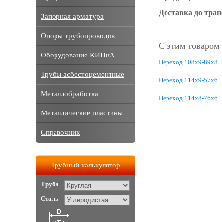
Доставка до тра
Запорная арматура
Опоры трубопроводов
С этим товаром
Оборудование КИПиА
Переход 108х9-89х8
Трубы асбестоцементные
Переход 114х9-57х6
Металлобработка
Переход 114х8-76х6
Металлические пластины
Справочник
Трубный калькулятор
Труба
Сталь