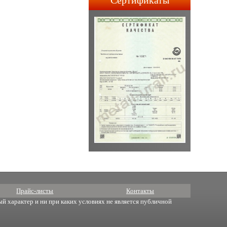
Сертификаты
строительства АПЛ 4-го и
5-го поколений.
Прайс-листы
Контакты
й характер и ни при каких условиях не является публичной