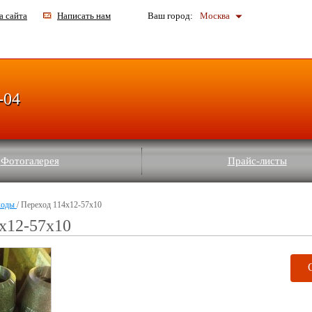
а сайта
Написать нам
Ваш город:
Москва
-04
Фотогалерея
Прайс-листы
ходы
/ Переход 114х12-57х10
х12-57х10