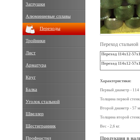
Заглушки
Алюминиевые сплавы
Переходы
Тройники
Переход стальной
Лист
Переход 114х12-57х1
Переход 114х12-57х1
Арматура
Круг
Характеристики:
Балка
Первый диаметр - 114
Толщина первой стенки
Уголок стальной
Второй диаметр - 57 м
Швеллер
Толщина второй стенки
Шестигранник
Вес - 2,6 кг.
Продукция в нал
Профнастил