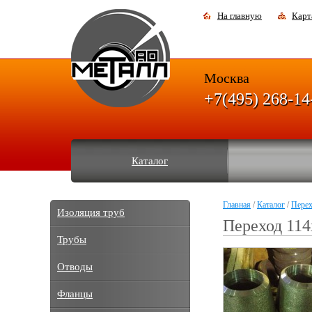
На главную
Карт
Москва
+7(495) 268-14
Каталог
Главная
/
Каталог
/
Пере
Изоляция труб
Переход 114
Трубы
Отводы
Фланцы