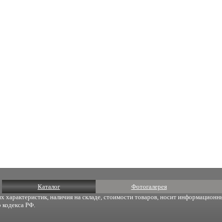
Каталог
Фотогалерея
х характеристик, наличия на складе, стоимости товаров, носит информационны
 кодекса РФ.