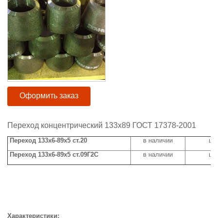
Оформить заказ
Переход концентрический 133х89 ГОСТ 17378-2001
Переход 133х6-89х5 ст.20
в наличии
цен
Переход 133х6-89х5 ст.09Г2С
в наличии
цен
Характеристики: