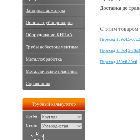
Доставка до тра
Запорная арматура
Опоры трубопроводов
С этим товаром
Оборудование КИПиА
Переход 159х4,5-57х
Трубы асбестоцементные
Переход 159х4,5-76х3
Металлобработка
Переход 159х8-89х6
Металлические пластины
Справочник
Трубный калькулятор
Труба
Сталь