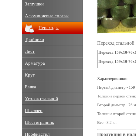
Заглушки
Алюминиевые сплавы
Переходы
Тройники
Переход стальной
Лист
Переход 159х10-76х6
Переход 159х10-76х6
Арматура
Круг
Характеристики:
Балка
Первый диаметр - 159
Толщина первой стенки
Уголок стальной
Второй диаметр - 76 м
Швеллер
Толщина второй стенки
Шестигранник
Вес - 3,2 кг.
Продукция в нал
Профнастил