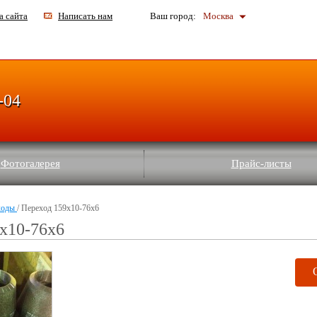
а сайта
Написать нам
Ваш город:
Москва
-04
Фотогалерея
Прайс-листы
ходы
/ Переход 159х10-76х6
х10-76х6