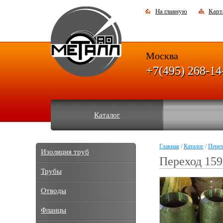
На главную
Карт
Москва
+7(495) 268-14
Каталог
Главная
/
Каталог
/
Пере
Изоляция труб
Переход 159
Трубы
Отводы
Фланцы