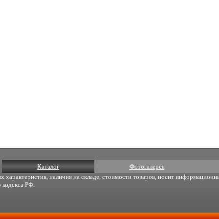
Каталог
Фотогалерея
х характеристик, наличия на складе, стоимости товаров, носит информационны
 кодекса РФ.