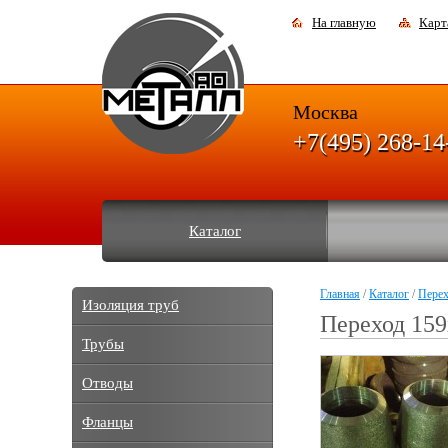
На главную
Карт
Москва
+7(495) 268-14
Каталог
Главная
/
Каталог
/
Пере
Изоляция труб
Переход 159
Трубы
Отводы
Фланцы