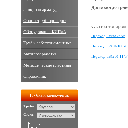
Доставка до тра
Запорная арматура
Опоры трубопроводов
С этим товаром
Оборудование КИПиА
Переход 159х8-89х6
Трубы асбестоцементные
Переход 159х8-108х6
Металлобработка
Переход 159х10-114х
Металлические пластины
Справочник
Трубный калькулятор
Труба
Сталь