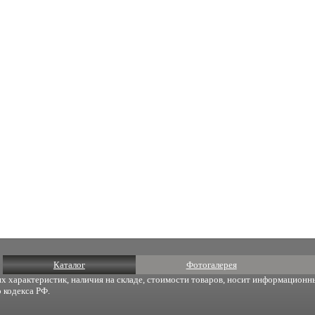
Каталог
Фотогалерея
х характеристик, наличия на складе, стоимости товаров, носит информационны
 кодекса РФ.