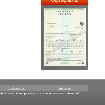
Сертификаты
строительства АПЛ 4-го и
5-го поколений.
Прайс-листы
Контакты
й характер и ни при каких условиях не является публичной