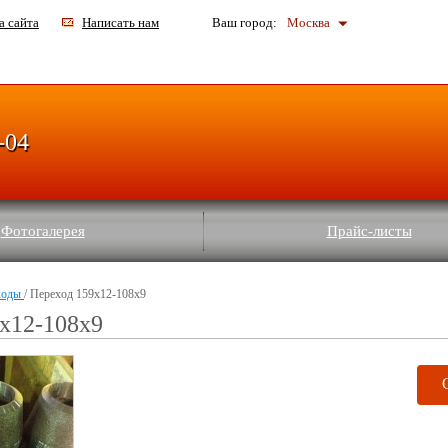
а сайта
Написать нам
Ваш город:
Москва
-04
Фотогалерея
Прайс-листы
ходы
/ Переход 159х12-108х9
х12-108х9