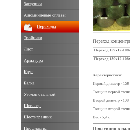
Заглушки
Алюминиевые сплавы
Переходы
Тройники
Переход концентр
Лист
Переход 159х12-108х
Переход 159х12-108х
Арматура
Круг
Характеристики:
Балка
Первый диаметр - 159
Толщина первой стенки
Уголок стальной
Второй диаметр - 108 
Швеллер
Толщина второй стенки
Шестигранник
Вес - 5,9 кг.
Продукция в нал
Профнастил