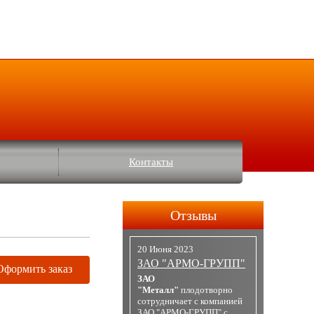
Контакты
Отзывы
20 Июня 2023
ЗАО "АРМО-ГРУПП"
Оформить заказ
ЗАО
"Металл"
плодотворно
сотрудничает с компанией
ЗАО "АРМО-ГРУПП" с