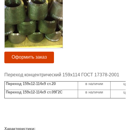
Оформить заказ
Переход концентрический 159х114 ГОСТ 17378-2001
Переход 159х12-114х9 ст.20
в наличии
цен
Переход 159х12-114х9 ст.09Г2С
в наличии
цен
Характеристики: