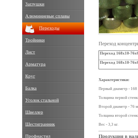
Заглушки
Алюминиевые сплавы
Переходы
Тройники
Переход концентр
Лист
Переход 168х10-76х6
Переход 168х10-76х6
Арматура
Круг
Характеристики:
Балка
Первый диаметр - 168
Толщина первой стенки
Уголок стальной
Второй диаметр - 76 м
Швеллер
Толщина второй стенки
Шестигранник
Вес - 3,3 кг.
Продукция в нал
Профнастил