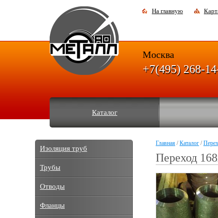
На главную
Карт
Москва
+7(495) 268-14
Каталог
Главная
/
Каталог
/
Пере
Изоляция труб
Переход 168
Трубы
Отводы
Фланцы