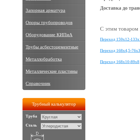
Доставка до тра
Запорная арматура
Опоры трубопроводов
С этим товаром
Оборудование КИПиА
Переход 159х12-133х
Трубы асбестоцементные
Переход 168х4,5-76х3
Металлобработка
Переход 168х10-89х8
Металлические пластины
Справочник
Трубный калькулятор
Труба
Сталь