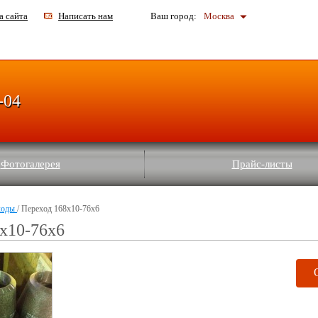
а сайта
Написать нам
Ваш город:
Москва
-04
Фотогалерея
Прайс-листы
ходы
/ Переход 168х10-76х6
х10-76х6