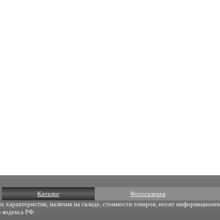
Каталог
Фотогалерея
х характеристик, наличия на складе, стоимости товаров, носит информационны
 кодекса РФ.