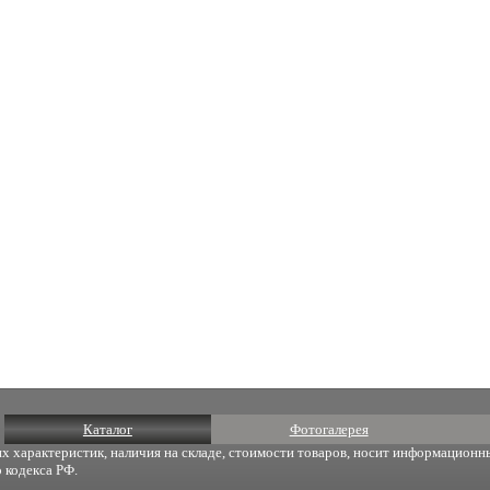
Каталог
Фотогалерея
х характеристик, наличия на складе, стоимости товаров, носит информационны
 кодекса РФ.