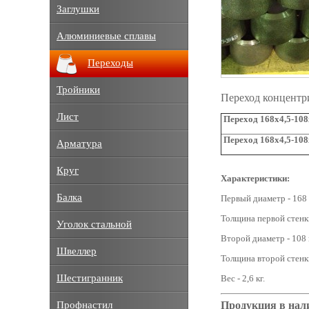
Заглушки
Алюминиевые сплавы
Переходы
Тройники
Переход концентр
Лист
Переход 168х4,5-108х
Переход 168х4,5-108
Арматура
Круг
Характеристики:
Балка
Первый диаметр - 168
Толщина первой стенки
Уголок стальной
Второй диаметр - 108 
Швеллер
Толщина второй стенки
Шестигранник
Вес - 2,6 кг.
Продукция в нал
Профнастил