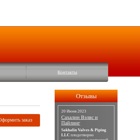
Контакты
Отзывы
20 Июня 2023
Сахалин Вэлвс и
Оформить заказ
Пайлинг
Sakhalin Valves & Piping
LLC
плодотворно
сотрудничает с компанией