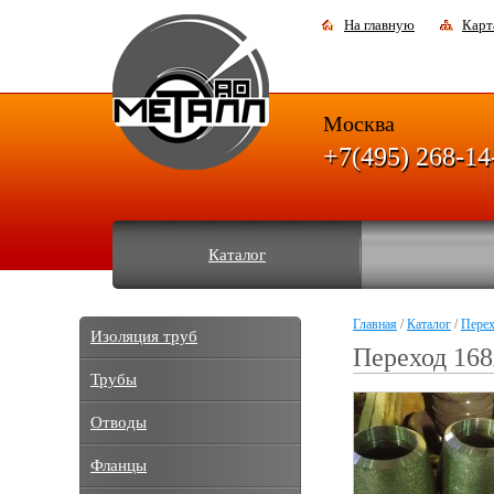
На главную
Карт
Москва
+7(495) 268-14
Каталог
Главная
/
Каталог
/
Пере
Изоляция труб
Переход 168
Трубы
Отводы
Фланцы