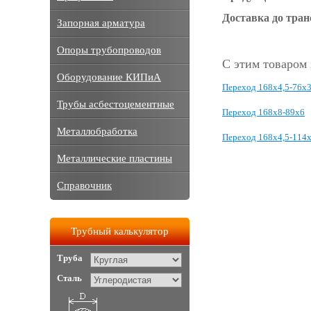
Доставка до тра
Запорная арматура
Опоры трубопроводов
С этим товаром
Оборудование КИПиА
Переход 168х4,5-76х3
Трубы асбестоцементные
Переход 168х8-89х6
Металлобработка
Переход 168х4,5-114
Металлические пластины
Справочник
Трубный калькулятор
Труба
Сталь