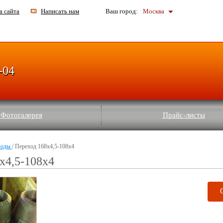
а сайта
Написать нам
Ваш город:
Москва
-04
Фотогалерея
Прайс-листы
ходы
/ Переход 168х4,5-108х4
х4,5-108х4