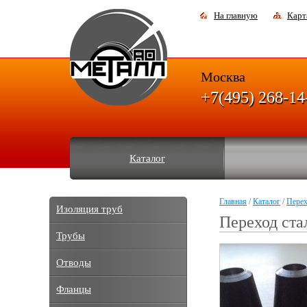
На главную
Карт
Москва
+7(495) 268-14
Каталог
Главная
/
Каталог
/
Пере
Изоляция труб
Переход ста
Трубы
Отводы
Фланцы