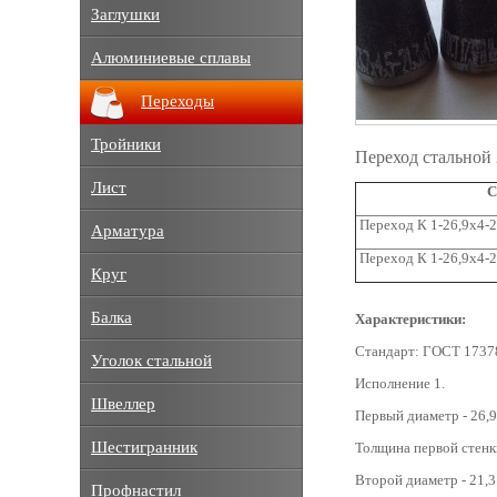
Заглушки
Алюминиевые сплавы
Переходы
Тройники
Переход стальной 
Лист
С
Переход К 1-26,9x4-2
Арматура
Переход К 1-26,9x4-2
Круг
Балка
Характеристики:
Стандарт: ГОСТ 1737
Уголок стальной
Исполнение 1.
Швеллер
Первый диаметр - 26,9
Шестигранник
Толщина первой стенки
Второй диаметр - 21,3
Профнастил