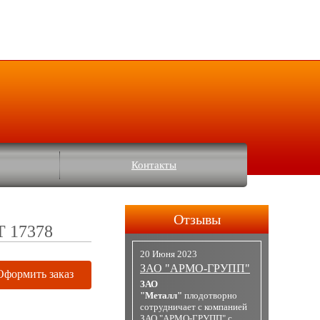
Контакты
Отзывы
Т 17378
20 Июня 2023
ЗАО "АРМО-ГРУПП"
Оформить заказ
ЗАО
"Металл"
плодотворно
сотрудничает с компанией
ЗАО "АРМО-ГРУПП" с