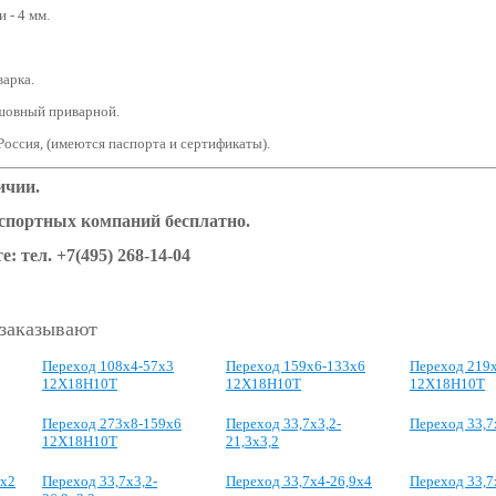
 - 4 мм.
варка.
шовный приварной.
Россия, (имеются паспорта и сертификаты).
ичии.
нспортных компаний бесплатно.
е: тел.
+7(495) 268-14-04
 заказывают
Переход 108x4-57x3
Переход 159х6-133х6
Переход 219
12Х18Н10Т
12Х18Н10Т
12Х18Н10Т
Переход 273х8-159х6
Переход 33,7x3,2-
Переход 33,7
12Х18Н10Т
21,3x3,2
3x2
Переход 33,7x3,2-
Переход 33,7x4-26,9x4
Переход 33,7