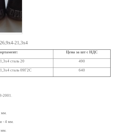
26,9x4-21,3x4
ортамент:
Цена за шт с НДС
1,3x4 сталь 20
490
1,3x4 сталь 09Г2С
640
8-2001.
 мм.
 - 4 мм.
 мм.