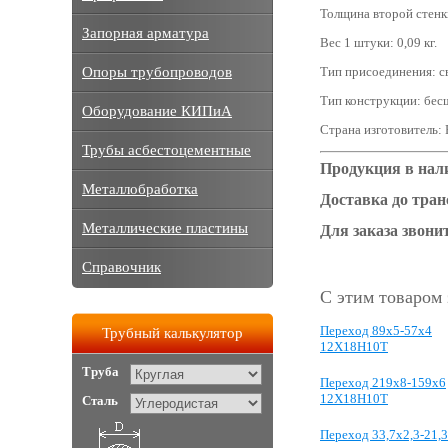
Толщина второй стенки
Запорная арматура
Вес 1 штуки: 0,09 кг.
Опоры трубопроводов
Тип присоединения: с
Тип конструкции: бес
Оборудование КИПиА
Страна изготовитель: 
Трубы асбестоцементные
Продукция в нал
Металлобработка
Доставка до тра
Металлические пластины
Для заказа звонит
Справочник
С этим товаром
Переход 89x5-57x4
Трубный калькулятор
12Х18Н10Т
Труба
Переход 219х8-159х6
12Х18Н10Т
Сталь
Переход 33,7x2,3-21,