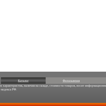
Каталог
Фотогалерея
х характеристик, наличия на складе, стоимости товаров, носит информационны
 кодекса РФ.