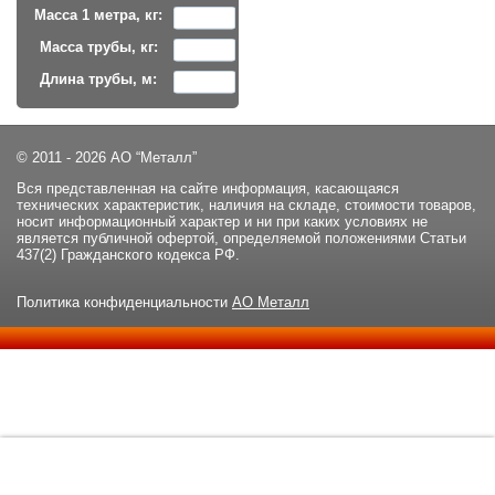
Масса 1 метра, кг:
Масса трубы, кг:
Длина трубы, м:
© 2011 - 2026 АО “Металл”
Вся представленная на сайте информация, касающаяся
технических характеристик, наличия на складе, стоимости товаров,
носит информационный характер и ни при каких условиях не
является публичной офертой, определяемой положениями Статьи
437(2) Гражданского кодекса РФ.
Политика конфиденциальности
АО Металл
Данный сайт использует файлы cookie и прочие похожие
ОК
технологии. В том числе, мы обрабатываем Ваш IP-адрес для
определения региона местоположения. Используя данный сайт,