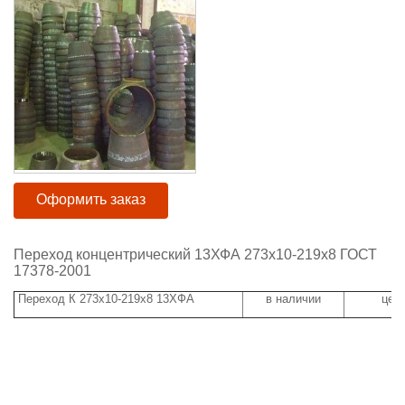
Оформить заказ
Переход концентрический 13ХФА 273х10-219х8 ГОСТ
17378-2001
Переход К 273х10-219х8 13ХФА
в наличии
цена