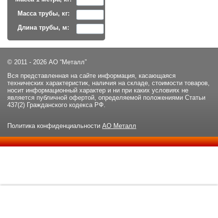
Масса трубы, кг:
Длина трубы, м:
© 2011 - 2026 АО “Металл”
Вся представленная на сайте информация, касающаяся
технических характеристик, наличия на складе, стоимости товаров,
носит информационный характер и ни при каких условиях не
является публичной офертой, определяемой положениями Статьи
437(2) Гражданского кодекса РФ.
Политика конфиденциальности
АО Металл
Данный сайт использует файлы cookie и прочие похожие
ОК
технологии. В том числе, мы обрабатываем Ваш IP-адрес для
определения региона местоположения. Используя данный сайт,
вы подтверждаете свое согласие с
политикой
конфиденциальности
сайта.