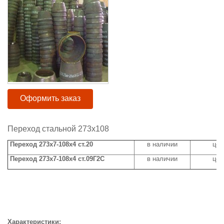
Оформить заказ
Переход стальной 273х108
Переход 273х7-108х4 ст.20
в наличии
цен
Переход 273х7-108х4 ст.09Г2С
в наличии
цен
Характеристики: