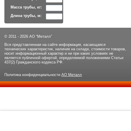
Масса трубы, кг:
Длина трубы, м:
© 2011 - 2026 АО “Металл”
Вся представленная на сайте информация, касающаяся
технических характеристик, наличия на складе, стоимости товаров,
носит информационный характер и ни при каких условиях не
является публичной офертой, определяемой положениями Статьи
437(2) Гражданского кодекса РФ.
Политика конфиденциальности
АО Металл
Данный сайт использует файлы cookie и прочие похожие
ОК
технологии. В том числе, мы обрабатываем Ваш IP-адрес для
определения региона местоположения. Используя данный сайт,
вы подтверждаете свое согласие с
политикой
конфиденциальности
сайта.