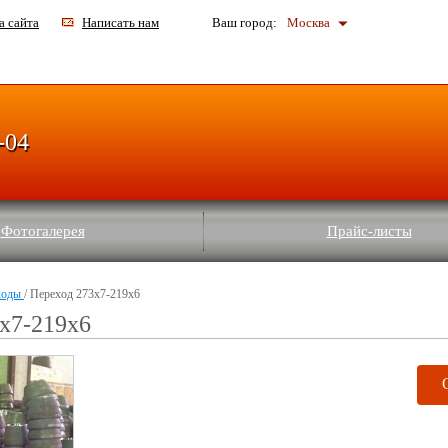
а сайта
Написать нам
Ваш город:
Москва
-04
Фотогалерея
Прайс-листы
ходы
/ Переход 273х7-219х6
х7-219х6