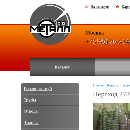
На главную
Карт
Москва
+7(495) 268-14
Каталог
Главная
/
Каталог
/
Пере
Изоляция труб
Переход 273
Трубы
Отводы
Фланцы