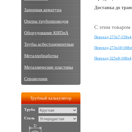
Доставка до тра
Запорная арматура
Опоры трубопроводов
С этим товаром
Оборудование КИПиА
Переход 273х7-159х4
Трубы асбестоцементные
Переход 273х10-168х
Металлобработка
Переход 325х8-108х4
Металлические пластины
Справочник
Трубный калькулятор
Труба
Сталь