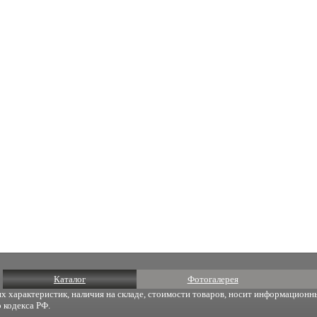
Каталог
Фотогалерея
х характеристик, наличия на складе, стоимости товаров, носит информационны
 кодекса РФ.