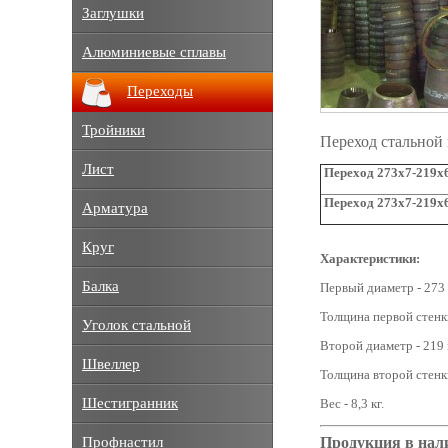
Заглушки
Алюминиевые сплавы
Переходы
Тройники
Переход стальной
Лист
Переход 273х7-219х6
Переход 273х7-219х6
Арматура
Круг
Характеристики:
Балка
Первый диаметр - 273
Толщина первой стенки
Уголок стальной
Второй диаметр - 219 
Швеллер
Толщина второй стенки
Шестигранник
Вес - 8,3 кг.
Продукция в нал
Профнастил