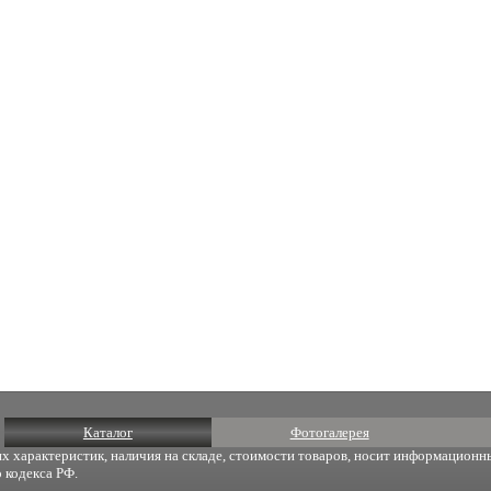
Каталог
Фотогалерея
х характеристик, наличия на складе, стоимости товаров, носит информационны
 кодекса РФ.