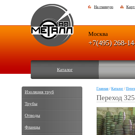
На главную
Карт
Москва
+7(495) 268-14
Каталог
Главная
/
Каталог
/
Пере
Изоляция труб
Переход 325
Трубы
Отводы
Фланцы