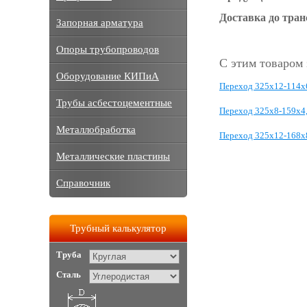
Доставка до тра
Запорная арматура
Опоры трубопроводов
С этим товаром
Оборудование КИПиА
Переход 325х12-114х
Трубы асбестоцементные
Переход 325х8-159х4
Металлобработка
Переход 325х12-168х
Металлические пластины
Справочник
Трубный калькулятор
Труба
Сталь