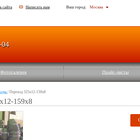
а сайта
Написать нам
Ваш город:
Москва
-04
Фотогалерея
Прайс-листы
ходы
/ Переход 325х12-159х8
х12-159х8