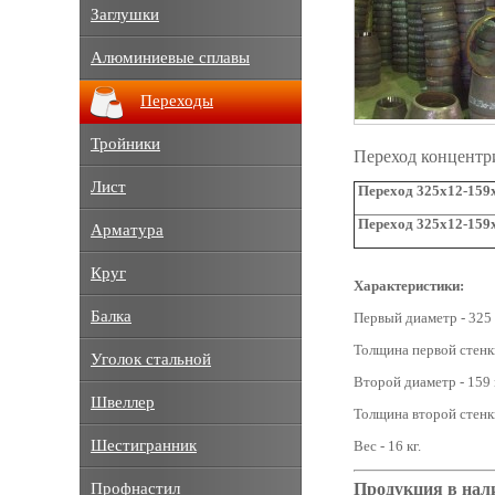
Заглушки
Алюминиевые сплавы
Переходы
Тройники
Переход концентр
Лист
Переход 325х12-159х
Переход 325х12-159х
Арматура
Круг
Характеристики:
Балка
Первый диаметр - 325
Толщина первой стенки
Уголок стальной
Второй диаметр - 159 
Швеллер
Толщина второй стенки
Шестигранник
Вес - 16 кг.
Продукция в нал
Профнастил