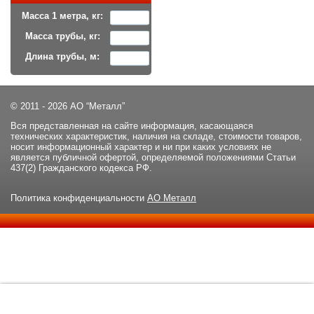
Масса 1 метра, кг:
Масса трубы, кг:
Длина трубы, м:
© 2011 - 2026 АО “Металл”
Вся представленная на сайте информация, касающаяся
технических характеристик, наличия на складе, стоимости товаров,
носит информационный характер и ни при каких условиях не
является публичной офертой, определяемой положениями Статьи
437(2) Гражданского кодекса РФ.
Политика конфиденциальности
АО Металл
Данный сайт использует файлы cookie и прочие похожие
ОК
технологии. В том числе, мы обрабатываем Ваш IP-адрес для
определения региона местоположения. Используя данный сайт,