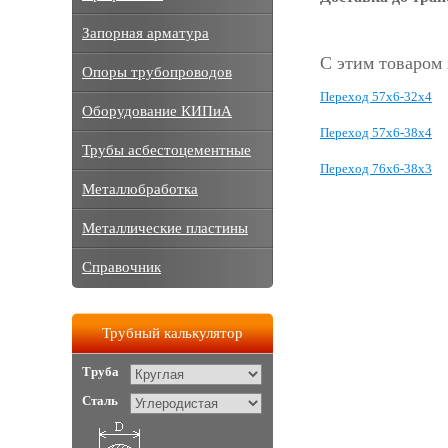
Запорная арматура
С этим товаром
Опоры трубопроводов
Переход 57х6-32х4
Оборудование КИПиА
Переход 57х6-38х4
Трубы асбестоцементные
Переход 76х6-38х3
Металлобработка
Металлические пластины
Справочник
Трубный калькулятор
Труба
Сталь