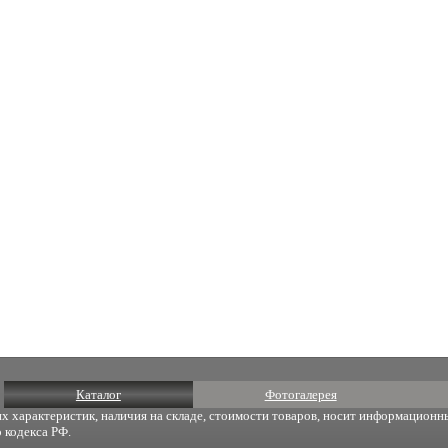
Каталог
Фотогалерея
х характеристик, наличия на складе, стоимости товаров, носит информационны
 кодекса РФ.