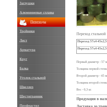
Заглушки
Алюминиевые сплавы
Переходы
Тройники
Переход стальной
Лист
Переход 57х4-45х2,5 
Переход 57х4-45х2,5
Арматура
Круг
Первый диаметр - 57 м
Балка
Толщина первой стенки
Второй диаметр - 45 м
Уголок стальной
Толщина второй стенки
Швеллер
Вес - 0,3 кг.
Шестигранник
Продукция в нал
Профнастил
Доставка до тра