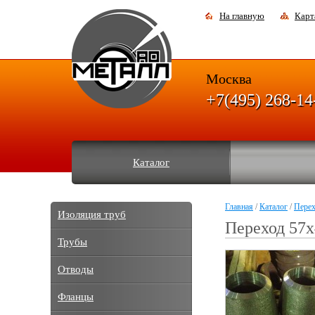
На главную
Карт
Москва
+7(495) 268-14
Каталог
Главная
/
Каталог
/
Пере
Изоляция труб
Переход 57х
Трубы
Отводы
Фланцы