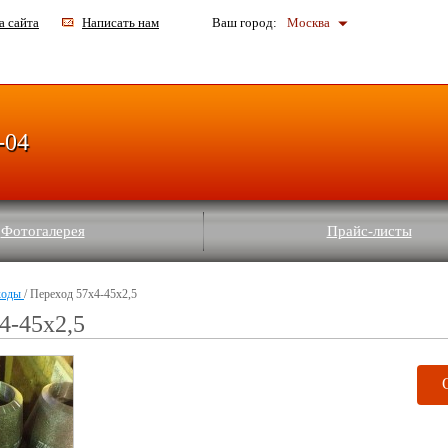
а сайта
Написать нам
Ваш город:
Москва
-04
Фотогалерея
Прайс-листы
ходы
/ Переход 57х4-45х2,5
4-45х2,5