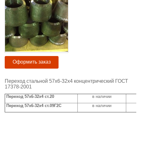
Оформить заказ
Переход стальной 57х6-32х4 концентрический ГОСТ
17378-2001
Переход 57х6-32х4 ст.20
в наличии
ц
Переход 57х6-32х4 ст.09Г2С
в наличии
ц