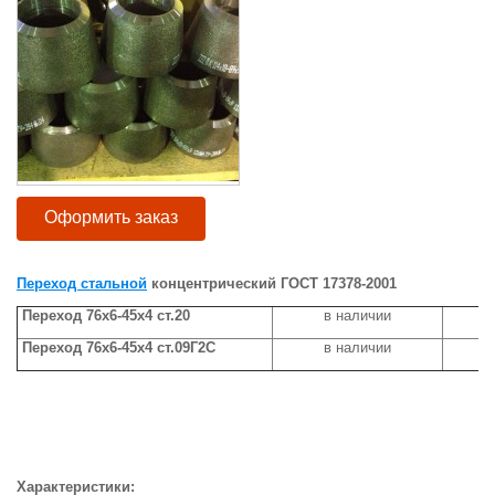
Оформить заказ
Переход стальной
концентрический ГОСТ 17378-2001
Переход 76х6-45х4 ст.20
в наличии
ц
Переход 76х6-45х4 ст.09Г2С
в наличии
ц
Характеристики: