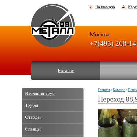
На главную
Карт
Москва
+7(495) 268-14
Каталог
Главная
/
Каталог
/
Пере
Изоляция труб
Переход 88,
Трубы
Отводы
Фланцы