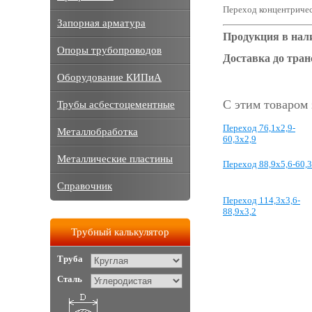
Переход концентричес
Запорная арматура
Продукция в нал
Опоры трубопроводов
Доставка до тра
Оборудование КИПиА
С этим товаром
Трубы асбестоцементные
Переход 76,1x2,9-
Металлобработка
60,3x2,9
Металлические пластины
Переход 88,9x5,6-60,
Справочник
Переход 114,3x3,6-
88,9x3,2
Трубный калькулятор
Труба
Сталь