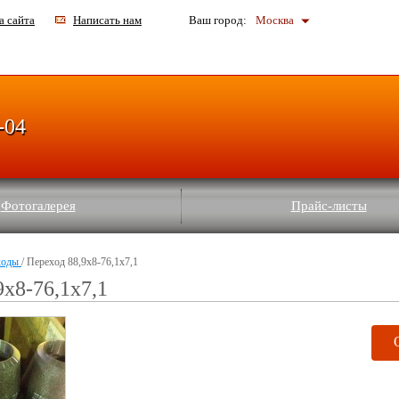
а сайта
Написать нам
Ваш город:
Москва
-04
Фотогалерея
Прайс-листы
ходы
/ Переход 88,9x8-76,1x7,1
9x8-76,1x7,1