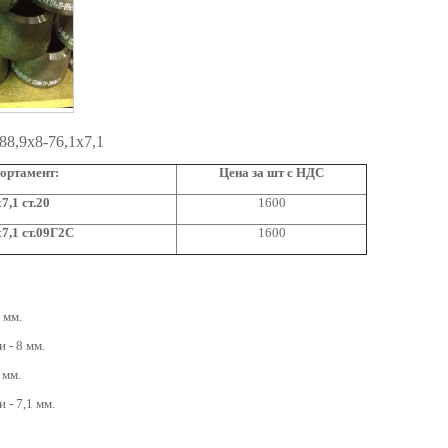
88,9x8-76,1x7,1
ортамент:
Цена за шт с НДС
7,1 ст.20
1600
7,1 ст.09Г2С
1600
 мм.
 - 8 мм.
 мм.
 - 7,1 мм.