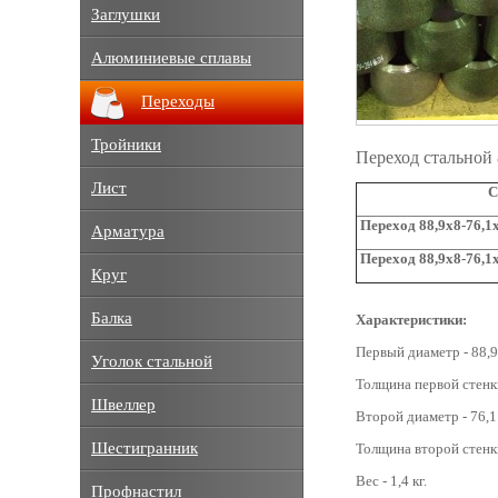
Заглушки
Алюминиевые сплавы
Переходы
Тройники
Переход стальной 
Лист
С
Переход 88,9x8-76,1x
Арматура
Переход 88,9x8-76,1x
Круг
Балка
Характеристики:
Первый диаметр - 88,9
Уголок стальной
Толщина первой стенки
Швеллер
Второй диаметр - 76,1
Шестигранник
Толщина второй стенки
Вес - 1,4 кг.
Профнастил