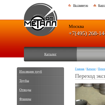
На главную
Карт
Москва
+7(495) 268-14
Каталог
Главная
/
Каталог
/
Пере
Изоляция труб
Переход экс
Трубы
Отводы
Фланцы