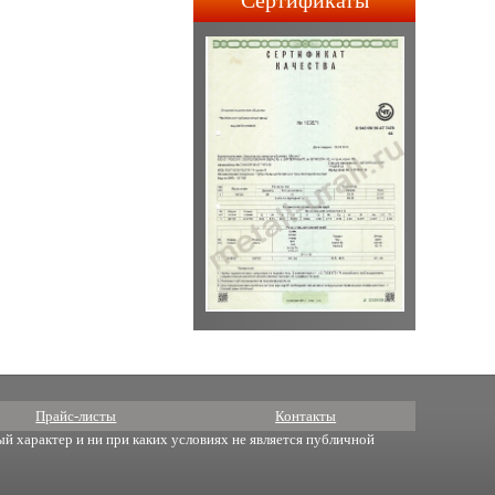
Сертификаты
строительства АПЛ 4-го и
5-го поколений.
Прайс-листы
Контакты
й характер и ни при каких условиях не является публичной