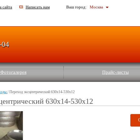
а сайта
Написать нам
Ваш город:
Москва
-04
Фотогалерея
Прайс-листы
ходы
/ Переход эксцентрический 630x14-530x12
центрический 630x14-530x12