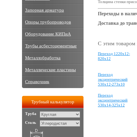
Толщина стенки присо
Запорная арматура
Переходы в нали
Опоры трубопроводов
Доставка до тра
Оборудование КИПиА
С этим товаром
Трубы асбестоцементные
Переход 1220x12-
Металлобработка
820x12
Металлические пластины
Переход
эксцентрический
Справочник
530x12-273x10
Переход
эксцентрический
Трубный калькулятор
530x14-325x12
Труба
Сталь