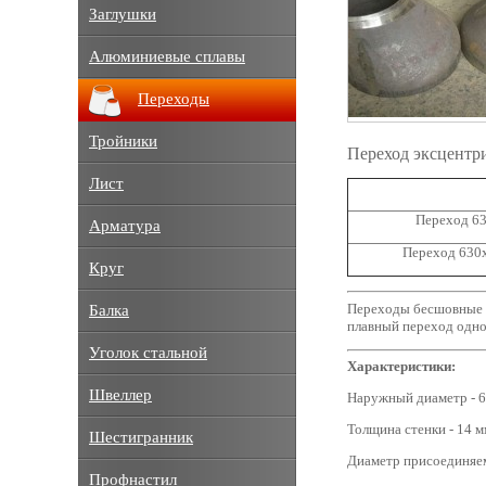
Заглушки
Алюминиевые сплавы
Переходы
Тройники
Переход эксцентр
Лист
Переход 63
Арматура
Переход 630
Круг
Переходы бесшовные с
Балка
плавный переход одно
Уголок стальной
Характеристики:
Швеллер
Наружный диаметр - 6
Толщина стенки - 14 м
Шестигранник
Диаметр присоединяем
Профнастил