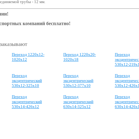
единяемой трубы - 12 мм.
чии!
нспортных компаний бесплатно!
 заказывают
Переход 1220x12-
Переход 1220x20-
Переход
1020x12
1020x18
эксцентричес
530x12-219x
Переход
Переход
Переход
эксцентрический
эксцентрический
эксцентричес
530x12-325x10
530x12-377x10
530x12-426x
Переход
Переход
Переход
эксцентрический
эксцентрический
эксцентричес
530x14-426x12
630x14-325x12
630x14-426x