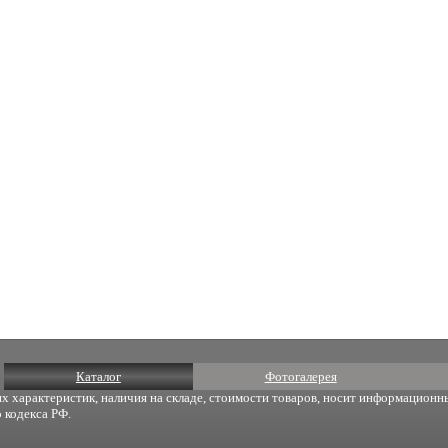
Каталог
Фотогалерея
х характеристик, наличия на складе, стоимости товаров, носит информационны
 кодекса РФ.