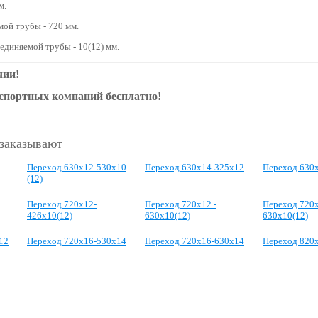
м.
ой трубы - 720 мм.
единяемой трубы - 10(12) мм.
чии!
нспортных компаний бесплатно!
 заказывают
Переход 630x12-530x10
Переход 630x14-325x12
Переход 630
(12)
Переход 720x12-
Переход 720x12 -
Переход 720
426x10(12)
630x10(12)
630x10(12)
12
Переход 720x16-530x14
Переход 720x16-630x14
Переход 820