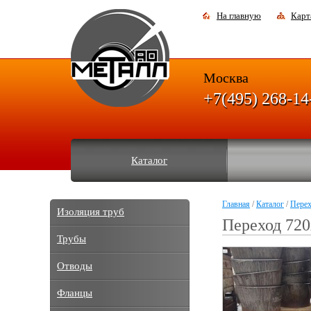
На главную
Карт
Москва
+7(495) 268-14
Каталог
Главная
/
Каталог
/
Пере
Изоляция труб
Переход 720
Трубы
Отводы
Фланцы