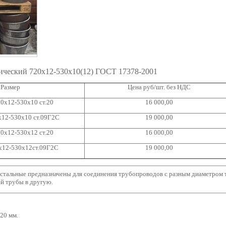
ический 720x12-530x10(12) ГОСТ 17378-2001
Размер
Цена руб/шт. без НДС
0x12-530x10 ст.20
16 000,00
x12-530x10 ст.09Г2С
19 000,00
0x12-530x12 ст.20
16 000,00
x12-530x12ст.09Г2С
19 000,00
тальные предназначены для соединения трубопроводов с разным диаметром 
й трубы в другую.
20 мм.