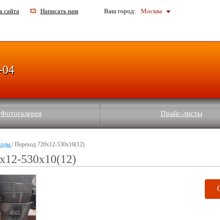
а сайта
Написать нам
Ваш город:
Москва
-04
Фотогалерея
Прайс-листы
ходы
/ Переход 720x12-530x10(12)
x12-530x10(12)