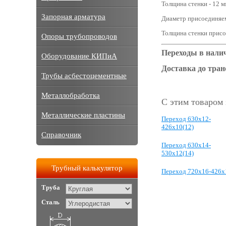
Толщина стенки - 12 м
Запорная арматура
Диаметр присоединяем
Толщина стенки присо
Опоры трубопроводов
Переходы в нали
Оборудование КИПиА
Доставка до тра
Трубы асбестоцементные
Металлобработка
С этим товаром
Металлические пластины
Переход 630x12-
426x10(12)
Справочник
Переход 630x14-
530x12(14)
Трубный калькулятор
Переход 720x16-426x
Труба
Сталь