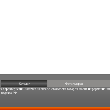
Каталог
Фотогалерея
х характеристик, наличия на складе, стоимости товаров, носит информационны
 кодекса РФ.