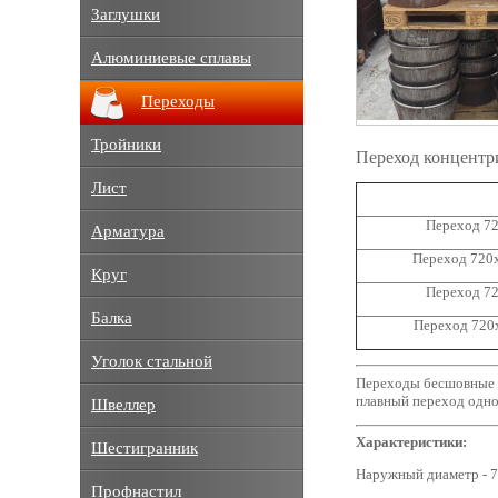
Заглушки
Алюминиевые сплавы
Переходы
Тройники
Переход концентр
Лист
Переход 72
Арматура
Переход 720
Круг
Переход 72
Балка
Переход 720
Уголок стальной
Переходы бесшовные с
плавный переход одно
Швеллер
Характеристики:
Шестигранник
Наружный диаметр - 7
Профнастил