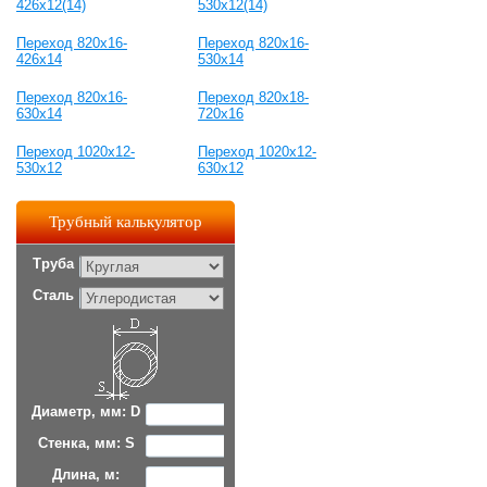
426x12(14)
530x12(14)
Переход 820x16-
Переход 820x16-
426x14
530x14
Переход 820x16-
Переход 820x18-
630x14
720x16
Переход 1020x12-
Переход 1020x12-
530x12
630x12
Трубный калькулятор
Труба
Сталь
Диаметр, мм: D
Стенка, мм: S
Длина, м: