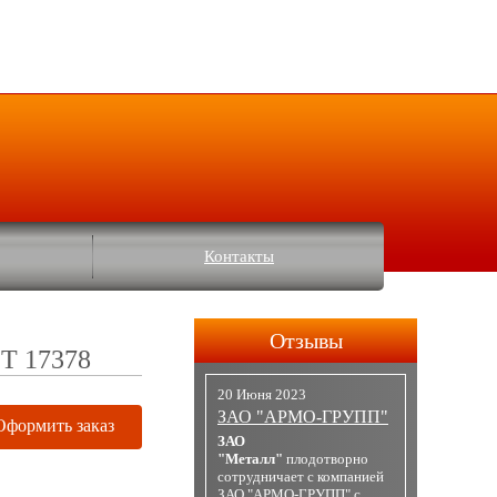
Контакты
Отзывы
СТ 17378
20 Июня 2023
ЗАО "АРМО-ГРУПП"
Оформить заказ
ЗАО
"Металл"
плодотворно
сотрудничает с компанией
ЗАО "АРМО-ГРУПП" с