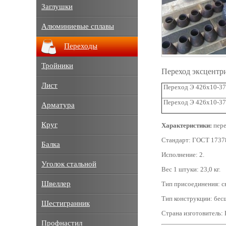
Заглушки
Алюминиевые сплавы
Переходы
Тройники
Переход эксцентр
Лист
Переход Э 426х10-37
Переход Э 426х10-37
Арматура
Круг
Характеристики:
пере
Стандарт: ГОСТ 1737
Балка
Исполнение: 2.
Уголок стальной
Вес 1 штуки: 23,0 кг.
Швеллер
Тип присоединения: с
Тип конструкции: бес
Шестигранник
Страна изготовитель: 
Профнастил