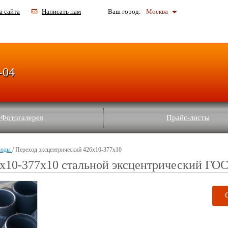
а сайта
Написать нам
Ваш город:
Москва
-04
Фотогалерея
Прайс-листы
ходы
/ Переход эксцентрический 426х10-377х10
х10-377х10 стальной эксцентрический ГО