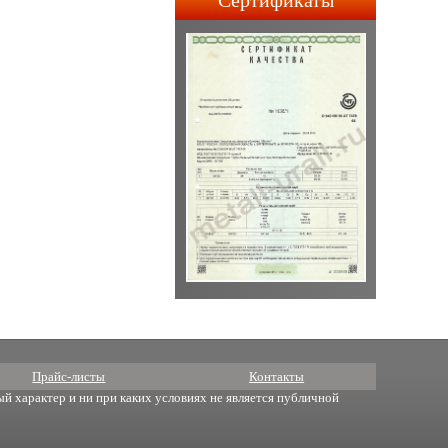
Сертификаты
строительства АПЛ 4-го и
5-го поколений.
Прайс-листы
Контакты
й характер и ни при каких условиях не является публичной