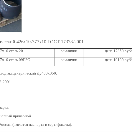
ический 426х10-377х10 ГОСТ 17378-2001
7х10 сталь 20
в наличии
цена 17350 руб/
7х10 сталь 09Г2С
в наличии
цена 19100 руб/
ход эксцентрический Ду400х350.
8-2001
варка.
шовный приварной.
Россия, (имеются паспорта и сертификаты).