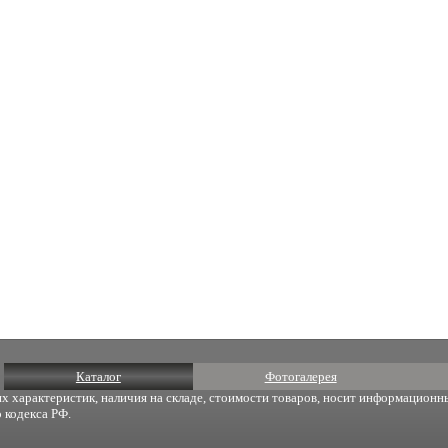
Каталог
Фотогалерея
х характеристик, наличия на складе, стоимости товаров, носит информационны
 кодекса РФ.