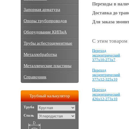
Переходы в нали
Запорная арматура
Доставка до тра
Опоры трубопроводов
Для заказа звонит
Оборудование КИПиА
С этим товаром
Трубы асбестоцементные
Переход
Металлобработка
эксцентрический
377х10-273х7
Металлические пластины
Переход
эксцентрический
Справочник
377х12-325х10
Переход
эксцентрический
Трубный калькулятор
426х12-273х10
Труба
Сталь