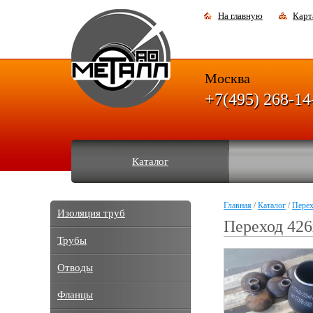
На главную
Карт
Москва
+7(495) 268-14
Каталог
Главная
/
Каталог
/
Пере
Изоляция труб
Переход 426
Трубы
Отводы
Фланцы