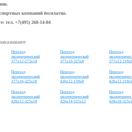
чии.
нспортных компаний бесплатно.
е: тел.
+7(495) 268-14-04
 заказывают
Переход
Переход
Переход
эксцентрический
эксцентрический
эксцентричес
377х12-273х10
377х10-325х8
377х12-219х
Переход
Переход
Переход
эксцентрический
эксцентрический
эксцентричес
377х16-325х16
426х12-159х8
426х12-219х
Переход
Переход
Переход
эксцентрический
эксцентрический
эксцентричес
426х12-325х10
426х14-325х12
426х16-325х