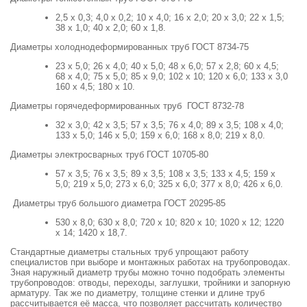
2,5 х 0,3; 4,0 х 0,2; 10 х 4,0; 16 х 2,0; 20 х 3,0; 22 х 1,5;
38 х 1,0; 40 х 2,0; 60 х 1,8.
Диаметры холоднодеформированных труб ГОСТ 8734-75
23 х 5,0; 26 х 4,0; 40 х 5,0; 48 х 6,0; 57 х 2,8; 60 х 4,5;
68 х 4,0; 75 х 5,0; 85 х 9,0; 102 х 10; 120 х 6,0; 133 х 3,0
160 х 4,5; 180 х 10.
Диаметры горячедеформированных труб ГОСТ 8732-78
32 х 3,0; 42 х 3,5; 57 х 3,5; 76 х 4,0; 89 х 3,5; 108 х 4,0;
133 х 5,0; 146 х 5,0; 159 х 6,0; 168 х 8,0; 219 х 8,0.
Диаметры электросварных труб ГОСТ 10705-80
57 х 3,5; 76 х 3,5; 89 х 3,5; 108 х 3,5; 133 х 4,5; 159 х
5,0; 219 х 5,0; 273 х 6,0; 325 х 6,0; 377 х 8,0; 426 х 6,0.
Диаметры труб большого диаметра ГОСТ 20295-85
530 х 8,0; 630 х 8,0; 720 х 10; 820 х 10; 1020 х 12; 1220
х 14; 1420 х 18,7.
Стандартные диаметры стальных труб упрощают работу
специалистов при выборе и монтажных работах на трубопроводах.
Зная наружный диаметр трубы можно точно подобрать элементы
трубопроводов: отводы, переходы, заглушки, тройники и запорную
арматуру. Так же по диаметру, толщине стенки и длине труб
рассчитывается её масса, что позволяет рассчитать количество