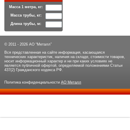
Масса 1 метра, кг:
Масса трубы, кг:
Длина трубы, м:
© 2011 - 2026 АО “Металл”
Вся представленная на сайте информация, касающаяся
технических характеристик, наличия на складе, стоимости товаров,
носит информационный характер и ни при каких условиях не
является публичной офертой, определяемой положениями Статьи
437(2) Гражданского кодекса РФ.
Политика конфиденциальности
АО Металл
Данный сайт использует файлы cookie и прочие похожие
ОК
технологии. В том числе, мы обрабатываем Ваш IP-адрес для
определения региона местоположения. Используя данный сайт,