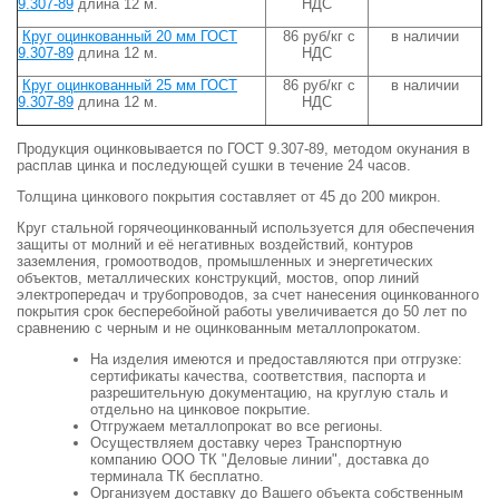
9.307-89
длина 12 м.
НДС
Круг оцинкованный 20 мм ГОСТ
86 руб/кг с
в наличии
9.307-89
длина 12 м.
НДС
Круг оцинкованный 25 мм ГОСТ
86 руб/кг с
в наличии
9.307-89
длина 12 м.
НДС
Продукция оцинковывается по ГОСТ 9.307-89,
методом окунания в
расплав цинка и последующей сушки в течение 24 часов.
Толщина цинкового покрытия составляет от 45 до 200 микрон.
Круг стальной горячеоцинкованный используется для обеспечения
защиты от молний и её негативных воздействий, контуров
заземления, громоотводов, промышленных и энергетических
объектов, металлических конструкций, мостов, опор линий
электропередач и трубопроводов, за счет нанесения оцинкованного
покрытия срок бесперебойной работы увеличивается до 50 лет по
сравнению с черным и не оцинкованным металлопрокатом.
На изделия имеются и предоставляются при отгрузке:
сертификаты качества, соответствия, паспорта и
разрешительную документацию, на круглую сталь и
отдельно на цинковое покрытие.
Отгружаем металлопрокат во все регионы.
Осуществляем доставку через Транспортную
компанию ООО ТК "Деловые линии", доставка до
терминала ТК бесплатно.
Организуем доставку до Вашего объекта собственным