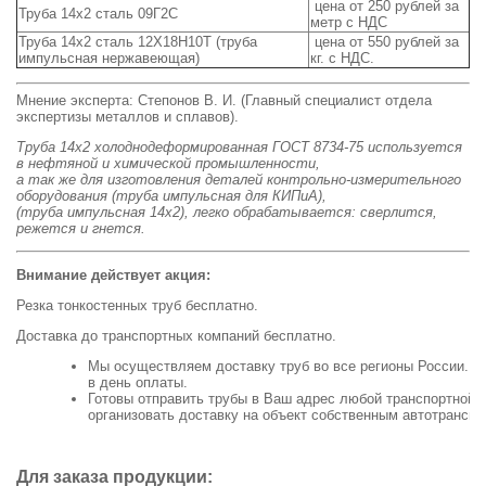
цена от 250 рублей за
Труба 14х2 сталь 09Г2С
метр с НДС
Труба 14х2 сталь 12Х18Н10Т (труба
цена от 550 рублей за
импульсная нержавеющая)
кг. с НДС.
Мнение эксперта: Степонов В. И. (Главный специалист отдела
экспертизы металлов и сплавов).
Труба 14х2 холоднодеформированная ГОСТ 8734-75 используется
в нефтяной и химической промышленности,
а так же для изготовления деталей контрольно-измерительного
оборудования (труба импульсная для КИПиА),
(труба импульсная 14х2), легко обрабатывается: сверлится,
режется и гнется.
Внимание действует акция:
Резка тонкостенных труб бесплатно.
Доставка до транспортных компаний бесплатно.
Мы
осуществляем
доставку
труб
во
все
регионы
России
. О
в день оплаты.
Готовы
отправить
трубы
в
В
аш
адрес
любой
транспортной
организовать
доставку
на
объект
собственным
автотранспо
Для заказа продукции: