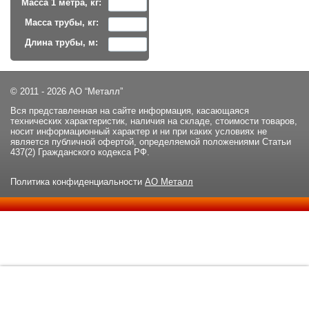
Масса 1 метра, кг:
Масса трубы, кг:
Длина трубы, м:
© 2011 - 2026 АО “Металл”
Вся представленная на сайте информация, касающаяся
технических характеристик, наличия на складе, стоимости товаров,
носит информационный характер и ни при каких условиях не
является публичной офертой, определяемой положениями Статьи
437(2) Гражданского кодекса РФ.
Политика конфиденциальности
АО Металл
Данный сайт использует файлы cookie и прочие похожие
ОК
технологии. В том числе, мы обрабатываем Ваш IP-адрес для
определения региона местоположения. Используя данный сайт,
вы подтверждаете свое согласие с
политикой