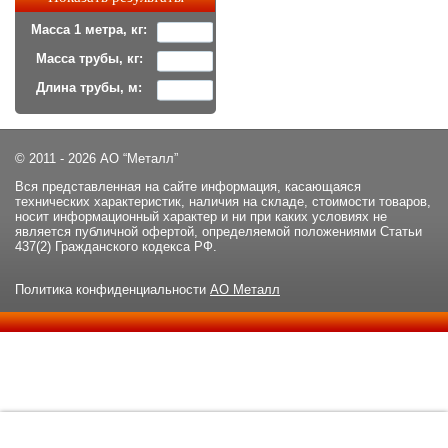
Масса 1 метра, кг:
Масса трубы, кг:
Длина трубы, м:
© 2011 - 2026 АО “Металл”
Вся представленная на сайте информация, касающаяся
технических характеристик, наличия на складе, стоимости товаров,
носит информационный характер и ни при каких условиях не
является публичной офертой, определяемой положениями Статьи
437(2) Гражданского кодекса РФ.
Политика конфиденциальности
АО Металл
Данный сайт использует файлы cookie и прочие похожие
ОК
технологии. В том числе, мы обрабатываем Ваш IP-адрес для