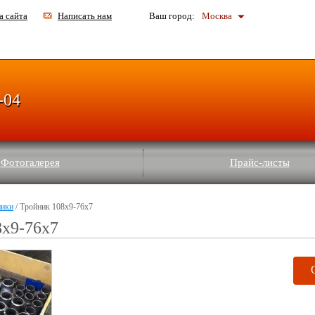
а сайта
Написать нам
Ваш город:
Москва
-04
Фотогалерея
Прайс-листы
ники
/ Тройник 108х9-76х7
8х9-76х7