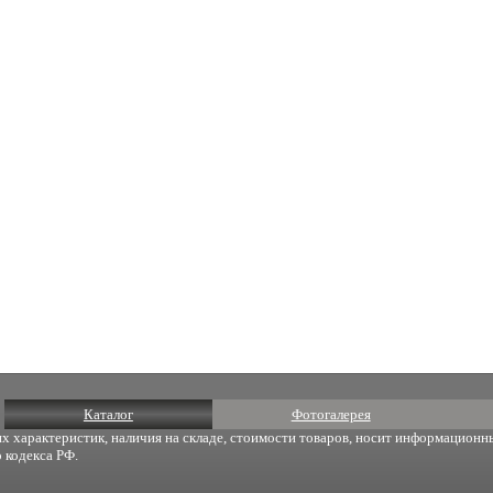
Каталог
Фотогалерея
х характеристик, наличия на складе, стоимости товаров, носит информационны
 кодекса РФ.