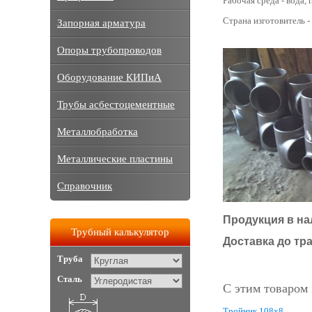
Рабочая среда - вода, п
Страна изготовитель -
Запорная арматура
Опоры трубопроводов
Оборудование КИПиА
Трубы асбестоцементные
Металлобработка
Металлические пластины
Справочник
Продукция в на
Трубный калькулятор
Доставка до тр
Труба
Сталь
С этим товаром
Тройник 108х8