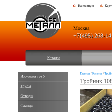
На главную
Карт
Москва
+7(495) 268-14
Каталог
Главная
/
Каталог
/
Трой
Изоляция труб
Тройник 10
Трубы
Отводы
Фланцы