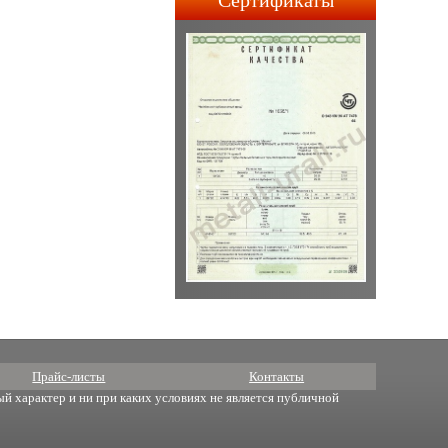
Сертификаты
строительства АПЛ 4-го и
5-го поколений.
Прайс-листы
Контакты
й характер и ни при каких условиях не является публичной