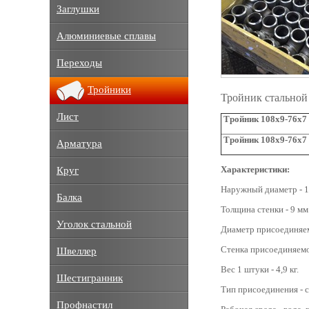
Заглушки
Алюминиевые сплавы
Переходы
Тройники
Тройник стальной
Лист
Тройник 108х9-76х7 
Тройник 108х9-76х7 
Арматура
Характеристики:
Круг
Наружный диаметр - 1
Балка
Толщина стенки - 9 мм
Уголок стальной
Диаметр присоединяем
Стенка присоединяемо
Швеллер
Вес 1 штуки - 4,9 кг.
Шестигранник
Тип присоединения - с
Профнастил