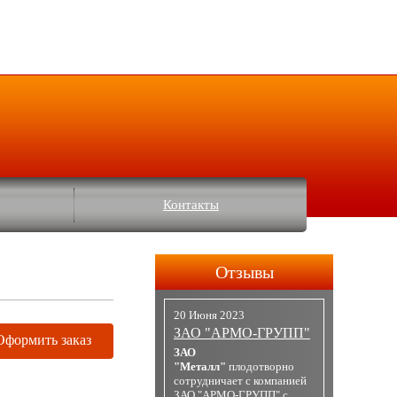
Контакты
Отзывы
20 Июня 2023
ЗАО "АРМО-ГРУПП"
Оформить заказ
ЗАО
"Металл"
плодотворно
сотрудничает с компанией
ЗАО "АРМО-ГРУПП" с