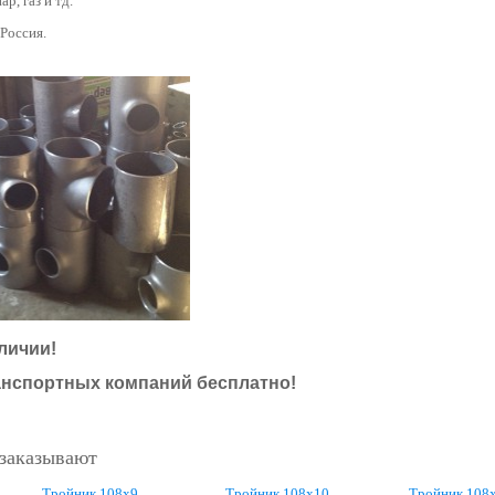
ар, газ и тд.
 Россия.
личии!
анспортных компаний бесплатно!
 заказывают
Тройник 108х9
Тройник 108х10
Тройник 108х