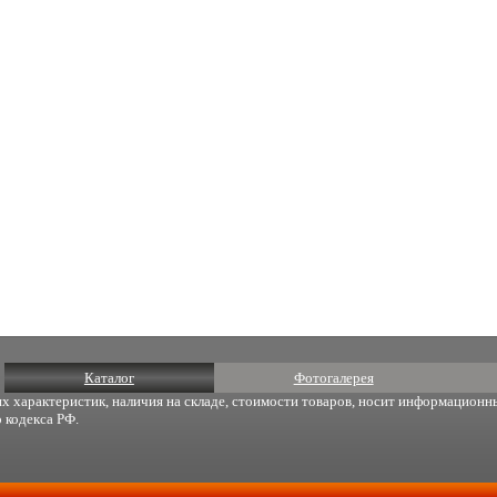
Каталог
Фотогалерея
х характеристик, наличия на складе, стоимости товаров, носит информационны
 кодекса РФ.