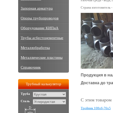
Рабочая среда - вода, п
Страна изготовитель -
Запорная арматура
Опоры трубопроводов
Оборудование КИПиА
Трубы асбестоцементные
Металлобработка
Металлические пластины
Справочник
Продукция в на
Доставка до тр
Трубный калькулятор
Труба
С этим товаром
Сталь
Тройник 108x6-76x5