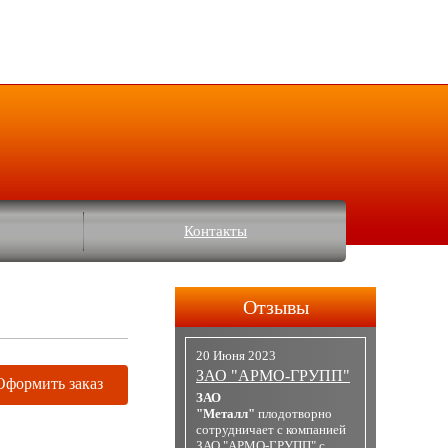
Контакты
Отзывы
20 Июня 2023
ЗАО "АРМО-ГРУПП"
Оформить заказ
ЗАО
"Металл"
плодотворно
сотрудничает с компанией
ЗАО "АРМО-ГРУПП" с