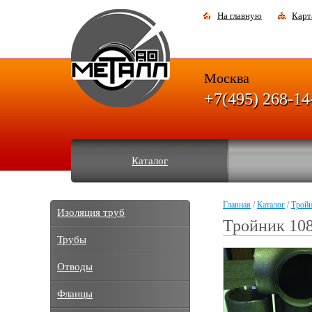
На главную
Карт
Москва
+7(495) 268-14
Каталог
Главная
/
Каталог
/
Трой
Изоляция труб
Тройник 10
Трубы
Отводы
Фланцы