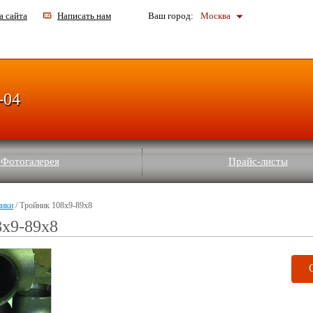
а сайта
Написать нам
Ваш город:
Москва
-04
Фотогалерея
Прайс-листы
ники
/ Тройник 108х9-89х8
8х9-89х8