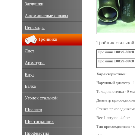
Заглушки
Алюминиевые сплавы
Переходы
Тройники
Тройник стальной
Лист
Тройник 108х9-89х8 
Тройник 108х9-89х8 
Арматура
Характеристики:
Круг
Наружный диаметр - 1
Балка
Толщина стенки - 9 мм
Уголок стальной
Диаметр присоединяем
Стенка присоединяемо
Швеллер
Вес 1 штуки - 4,9 кг.
Шестигранник
Тип присоединения - с
Профнастил