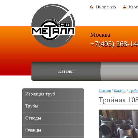
На главную
Карт
Москва
+7(495) 268-14
Каталог
Главная
/
Каталог
/
Трой
Изоляция труб
Тройник 10
Трубы
Отводы
Фланцы