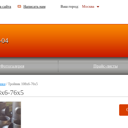
а сайта
Написать нам
Ваш город:
Москва
-04
Фотогалерея
Прайс-листы
ники
/ Тройник 108x6-76x5
8x6-76x5