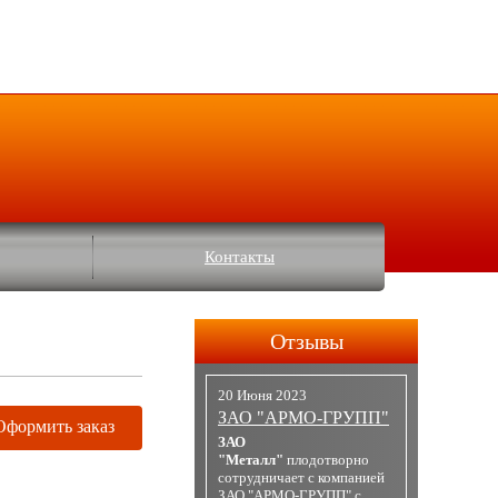
Контакты
Отзывы
20 Июня 2023
ЗАО "АРМО-ГРУПП"
Оформить заказ
ЗАО
"Металл"
плодотворно
сотрудничает с компанией
ЗАО "АРМО-ГРУПП" с