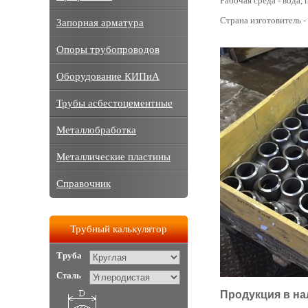
Рабочая среда - вода, п
Страна изготовитель -
Запорная арматура
Опоры трубопроводов
Оборудование КИПиА
Трубы асбестоцементные
Металлобработка
Металлические пластины
Справочник
Трубный калькулятор
Труба
Сталь
Продукция в на