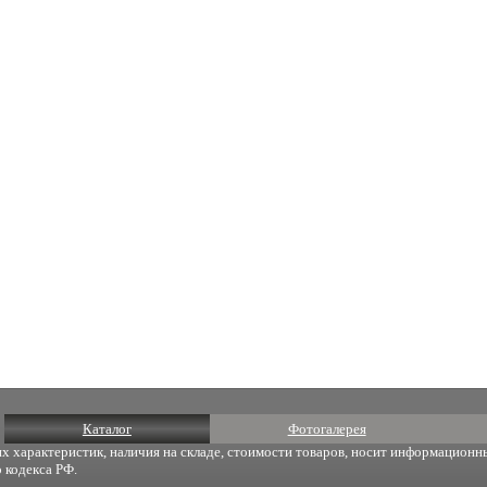
Каталог
Фотогалерея
х характеристик, наличия на складе, стоимости товаров, носит информационны
 кодекса РФ.