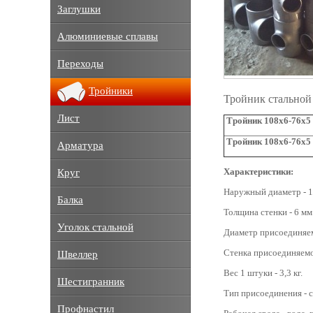
Заглушки
Алюминиевые сплавы
Переходы
Тройники
Тройник стальной
Лист
Тройник 108x6-76x5 
Тройник 108x6-76x5 
Арматура
Характеристики:
Круг
Наружный диаметр - 1
Балка
Толщина стенки - 6 мм
Уголок стальной
Диаметр присоединяем
Стенка присоединяемо
Швеллер
Вес 1 штуки - 3,3 кг.
Шестигранник
Тип присоединения - с
Профнастил