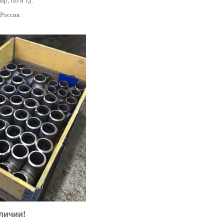
ар, газ и тд.
 Россия.
личии!