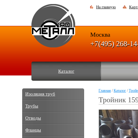
На главную
Карт
Москва
+7(495) 268-14
Каталог
Главная
/
Каталог
/
Трой
Изоляция труб
Тройник 159
Трубы
Отводы
Фланцы