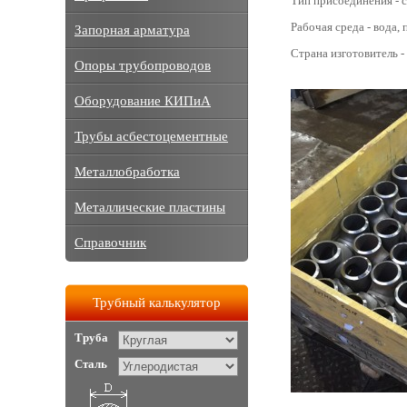
Тип присоединения - с
Рабочая среда - вода, п
Запорная арматура
Страна изготовитель -
Опоры трубопроводов
Оборудование КИПиА
Трубы асбестоцементные
Металлобработка
Металлические пластины
Справочник
Трубный калькулятор
Труба
Сталь