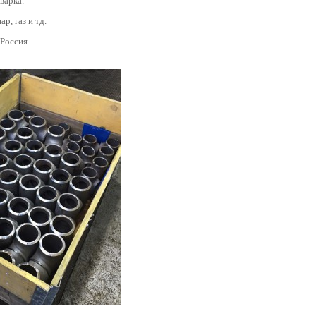
варка.
ар, газ и тд.
 Россия.