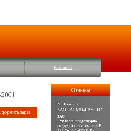
Контакты
Отзывы
-2001
20 Июня 2023
ЗАО "АРМО-ГРУПП"
Оформить заказ
ЗАО
"Металл"
плодотворно
сотрудничает с компанией
ЗАО "АРМО-ГРУПП" с