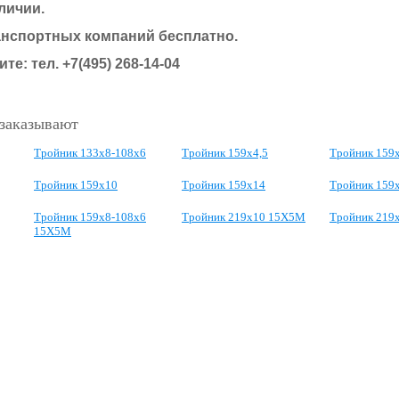
личии.
анспортных компаний бесплатно.
те: тел. +7(495) 268-14-04
 заказывают
Тройник 133х8-108х6
Тройник 159х4,5
Тройник 159
Тройник 159х10
Тройник 159х14
Тройник 159
Тройник 159х8-108х6
Тройник 219х10 15Х5М
Тройник 219
15Х5М