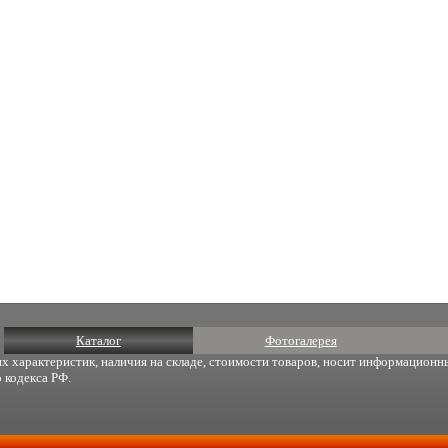
Каталог
Фотогалерея
х характеристик, наличия на складе, стоимости товаров, носит информационны
 кодекса РФ.