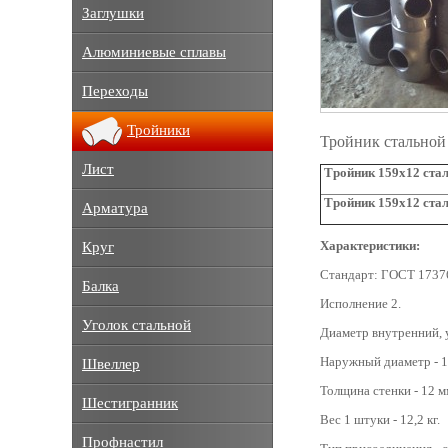
Заглушки
Алюминиевые сплавы
Переходы
Тройники
Тройник стальной
Лист
Тройник 159х12 стал
Тройник 159х12 ста
Арматура
Характеристики:
Круг
Стандарт: ГОСТ 1737
Балка
Исполнение 2.
Уголок стальной
Диаметр внутренний, 
Наружный диаметр - 1
Швеллер
Толщина стенки - 12 м
Шестигранник
Вес 1 штуки - 12,2 кг.
Профнастил