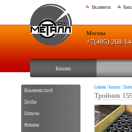
На главную
Карт
Москва
+7(495) 268-14
Каталог
Главная
/
Каталог
/
Трой
Изоляция труб
Тройник 159
Трубы
Отводы
Фланцы