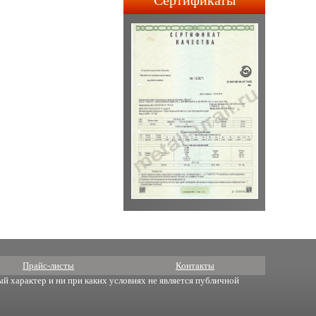
Сертификаты
строительства АПЛ 4-го и
5-го поколений.
Прайс-листы
Контакты
й характер и ни при каких условиях не является публичной