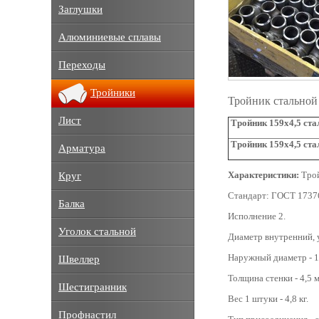
Заглушки
Алюминиевые сплавы
Переходы
Тройники
Тройник стальной
Лист
Тройник 159х4,5 ста
Тройник 159х4,5 ста
Арматура
Характеристики:
Трой
Круг
Стандарт: ГОСТ 1737
Балка
Исполнение 2.
Уголок стальной
Диаметр внутренний, 
Наружный диаметр - 1
Швеллер
Толщина стенки - 4,5 
Шестигранник
Вес 1 штуки - 4,8 кг.
Профнастил