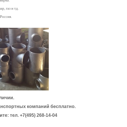
варка.
ар, газ и тд.
 Россия.
личии.
анспортных компаний бесплатно.
те: тел. +7(495) 268-14-04