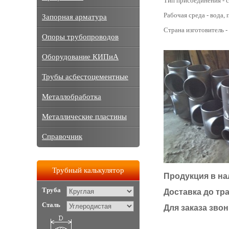
Тип присоединения - с
Рабочая среда - вода, п
Запорная арматура
Страна изготовитель -
Опоры трубопроводов
Оборудование КИПиА
Трубы асбестоцементные
Металлобработка
Металлические пластины
Справочник
Трубный калькулятор
Продукция в на
Труба
Доставка до тр
Сталь
Для заказа звони