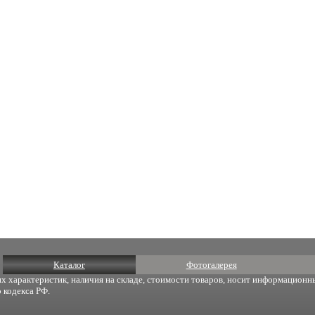
Каталог
Фотогалерея
х характеристик, наличия на складе, стоимости товаров, носит информационны
 кодекса РФ.