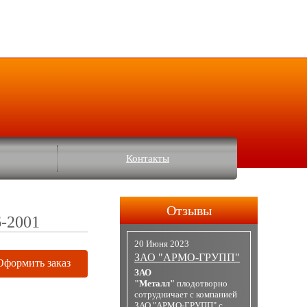
Контакты
Отзывы
6-2001
20 Июня 2023
ЗАО "АРМО-ГРУПП"
Оформить заказ
ЗАО
"Металл"
плодотворно
сотрудничает с компанией
ЗАО "АРМО-ГРУПП" с