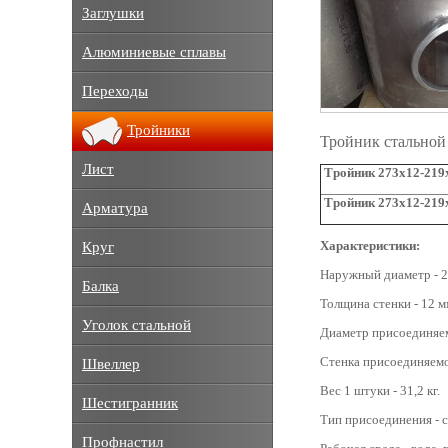
Заглушки
Алюминиевые сплавы
Переходы
Тройники
Тройник стальной
Лист
Тройник 273х12-219х
Тройник 273х12-219
Арматура
Характеристики:
Круг
Наружный диаметр - 2
Балка
Толщина стенки - 12 м
Уголок стальной
Диаметр присоединяем
Стенка присоединяемо
Швеллер
Вес 1 штуки - 31,2 кг.
Шестигранник
Тип присоединения - с
Профнастил