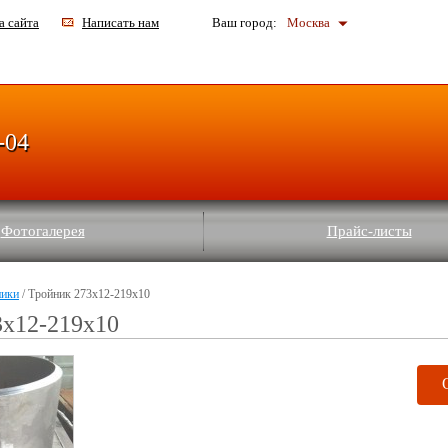
а сайта
Написать нам
Ваш город:
Москва
-04
Фотогалерея
Прайс-листы
ники
/ Тройник 273х12-219х10
3х12-219х10