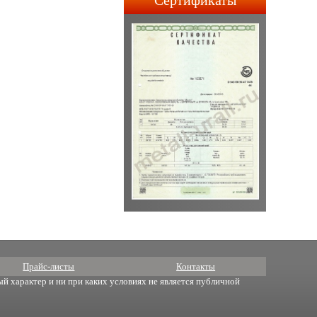
Сертификаты
строительства АПЛ 4-го и
5-го поколений.
Прайс-листы
Контакты
й характер и ни при каких условиях не является публичной