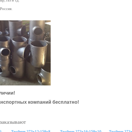
ар, газ и тд.
 Россия.
личии!
анспортных компаний бесплатно!
 заказывают
6
Тройник 273х12-159х8
Тройник 273х16-159х10
Тройник 273