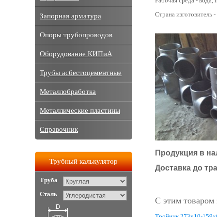
Рабочая среда - вода, п
Страна изготовитель -
Запорная арматура
Опоры трубопроводов
Оборудование КИПиА
Трубы асбестоцементные
Металлобработка
Металлические пластины
Справочник
Продукция в на
Трубный калькулятор
Доставка до тр
Труба
Сталь
С этим товаром
Тройник 273х10-159х