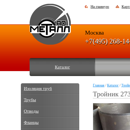
На главную
Карт
Москва
+7(495) 268-14
Каталог
Главная
/
Каталог
/
Трой
Изоляция труб
Тройник 27
Трубы
Отводы
Фланцы