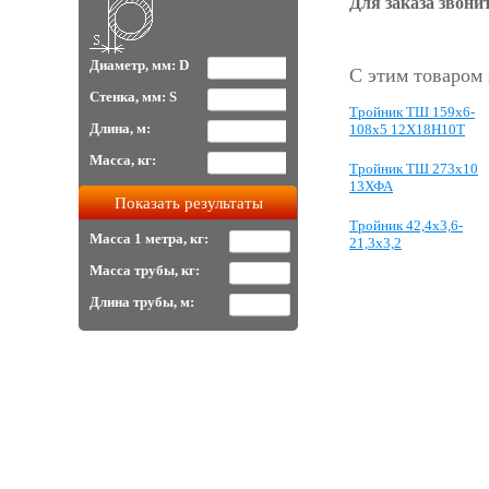
Для заказа звонит
Диаметр, мм: D
С этим товаром
Стенка, мм: S
Тройник ТШ 159х6-
Длина, м:
108х5 12Х18Н10Т
Масса, кг:
Тройник ТШ 273х10
13ХФА
Тройник 42,4x3,6-
Масса 1 метра, кг:
21,3x3,2
Масса трубы, кг:
Длина трубы, м: