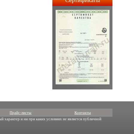
Сертификаты
строительства АПЛ 4-го и
5-го поколений.
Прайс-листы
Контакты
й характер и ни при каких условиях не является публичной