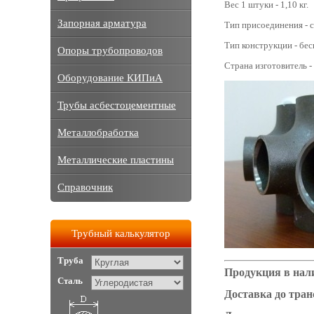
Вес 1 штуки - 1,10 кг.
Запорная арматура
Тип присоединения - с
Тип конструкции - бе
Опоры трубопроводов
Страна изготовитель -
Оборудование КИПиА
Трубы асбестоцементные
Металлобработка
Металлические пластины
Справочник
Трубный калькулятор
Труба
Продукция в нал
Сталь
Доставка до тра