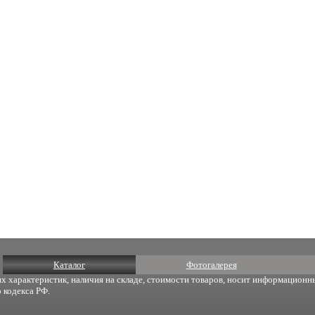
Каталог
Фотогалерея
х характеристик, наличия на складе, стоимости товаров, носит информационны
 кодекса РФ.