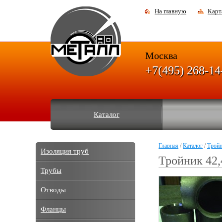
На главную
Карт
Москва
+7(495) 268-14
Каталог
Главная
/
Каталог
/
Трой
Изоляция труб
Тройник 42,
Трубы
Отводы
Фланцы