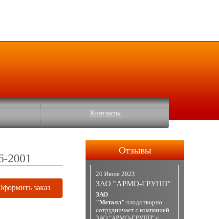
Контакты
Отзывы
6-2001
20 Июня 2023
ЗАО "АРМО-ГРУПП"
Оформить заказ
ЗАО
"Металл"
плодотворно
сотрудничает с компанией
ЗАО "АРМО-ГРУПП" с