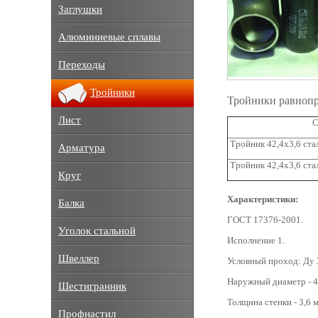
Заглушки
Алюминиевые сплавы
Переходы
Тройники
Тройники равнопр
Лист
С
Тройник 42,4x3,6 ста
Арматура
Тройник 42,4х3,6 ста
Круг
Характеристики:
Балка
ГОСТ 17376-2001.
Уголок стальной
Исполнение 1.
Швеллер
Условный проход: Ду 
Наружный диаметр - 4
Шестигранник
Толщина стенки - 3,6 
Профнастил