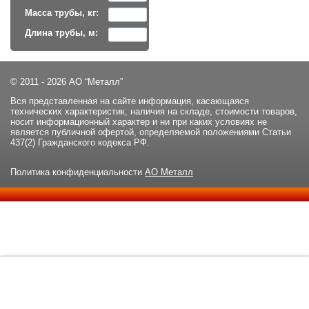
Масса трубы, кг:
Длина трубы, м:
© 2011 - 2026 АО “Металл”
Вся представленная на сайте информация, касающаяся
технических характеристик, наличия на складе, стоимости товаров,
носит информационный характер и ни при каких условиях не
является публичной офертой, определяемой положениями Статьи
437(2) Гражданского кодекса РФ.
Политика конфиденциальности
АО Металл
Данный сайт использует файлы cookie и прочие похожие
ОК
технологии. В том числе, мы обрабатываем Ваш IP-адрес для
определения региона местоположения. Используя данный сайт,
вы подтверждаете свое согласие с
политикой
конфиденциальности
сайта.