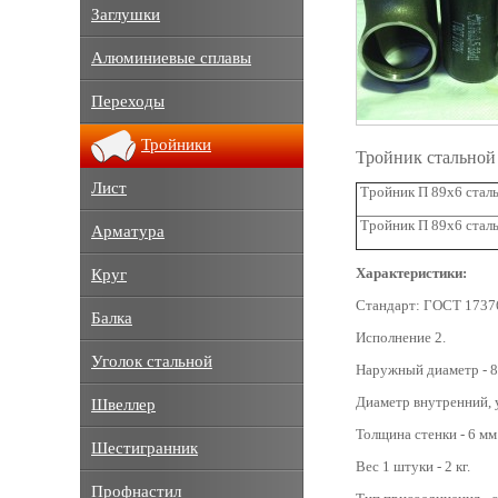
Заглушки
Алюминиевые сплавы
Переходы
Тройники
Тройник стальной
Лист
Тройник П 89х6 стал
Тройник П 89х6 стал
Арматура
Характеристики:
Круг
Стандарт: ГОСТ 1737
Балка
Исполнение 2.
Уголок стальной
Наружный диаметр - 8
Диаметр внутренний, 
Швеллер
Толщина стенки - 6 мм
Шестигранник
Вес 1 штуки - 2 кг.
Профнастил