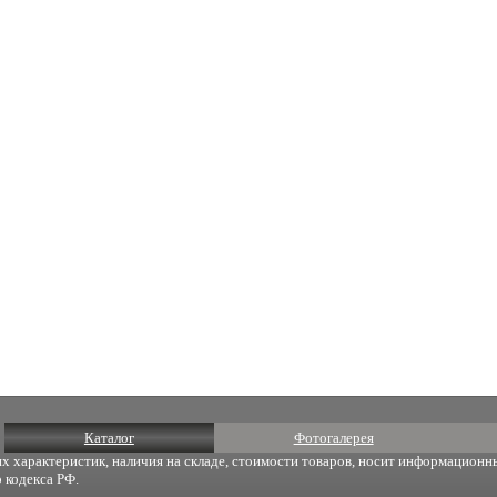
Каталог
Фотогалерея
х характеристик, наличия на складе, стоимости товаров, носит информационны
 кодекса РФ.