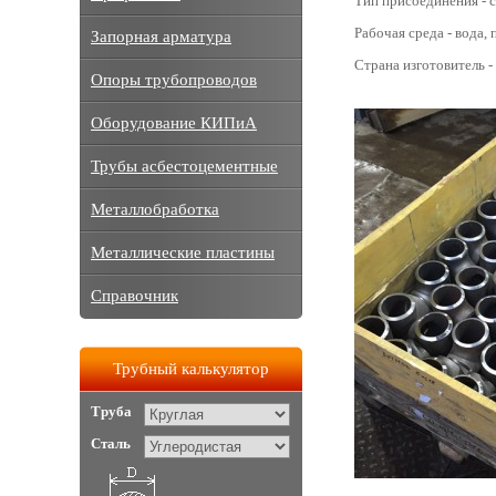
Тип присоединения - с
Рабочая среда - вода, п
Запорная арматура
Страна изготовитель -
Опоры трубопроводов
Оборудование КИПиА
Трубы асбестоцементные
Металлобработка
Металлические пластины
Справочник
Трубный калькулятор
Труба
Сталь