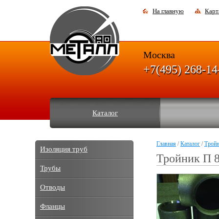
На главную
Карт
Москва
+7(495) 268-14
Каталог
Главная
/
Каталог
/
Трой
Изоляция труб
Тройник П 8
Трубы
Отводы
Фланцы