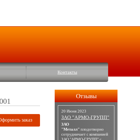
Контакты
Отзывы
001
20 Июня 2023
ЗАО "АРМО-ГРУПП"
Оформить заказ
ЗАО
"Металл"
плодотворно
сотрудничает с компанией
ЗАО "АРМО-ГРУПП" с