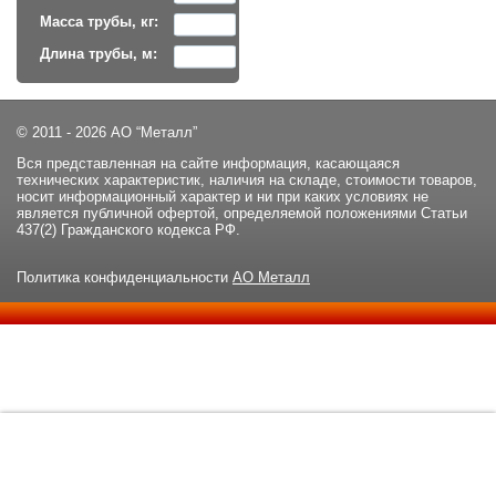
Масса трубы, кг:
Длина трубы, м:
© 2011 - 2026 АО “Металл”
Вся представленная на сайте информация, касающаяся
технических характеристик, наличия на складе, стоимости товаров,
носит информационный характер и ни при каких условиях не
является публичной офертой, определяемой положениями Статьи
437(2) Гражданского кодекса РФ.
Политика конфиденциальности
АО Металл
Данный сайт использует файлы cookie и прочие похожие
ОК
технологии. В том числе, мы обрабатываем Ваш IP-адрес для
определения региона местоположения. Используя данный сайт,
вы подтверждаете свое согласие с
политикой
конфиденциальности
сайта.